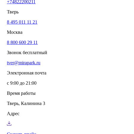
+74822200211
info@mirapark.ru
+74822200211
Каталог товаров
Тверь
Готовые решения для детских площадок
Игровое оборудование для детских площадок
8 495 011 11 21
Канатные комплексы
Москва
Канатные комплексы и оборудование на трубах
большого диаметра
8 800 600 29 11
Оборудование для площадок для выгула собак
Парковое оборудование
Звонок бесплатный
Спортивное оборудование для улицы
Экопродукция из переработанного пластика
tver@mirapark.ru
Малые архитектурные формы под заказ
Детские комплексы и площадки
Электронная почта
Услуги
Озеленение благоустройство
с 9:00 до 21:00
Монтаж детских площадок
Резиновые покрытия для площадок
Время работы
Производство МАФ продукции под заказ
Установка МАФ
Тверь, Калинина 3
О компании
О нас
Адрес
Сертификаты
Сотрудничество
Примеры работы