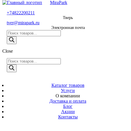
MiraPark
8 800 600 29 11
+74822200211
Тверь
Звонок
tver@mirapark.ru
бесплатный
Электронная почта
Поиск
+74822200211
товаров
Тверь
Поиск
Close
tver@mirapark.ru
товаров
Поиск
товаров
MiraPark
Электронная
почта
Скачать прайс
с 9:00 до 21:00
Каталог товаров
Услуги
Время работы
О компании
Тверь,
Доставка и оплата
Калинина 3
Блог
Акции
Адрес
Контакты