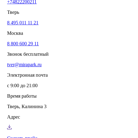
+74822200211
info@mirapark.ru
+74822200211
Каталог товаров
Тверь
Готовые решения для детских площадок
Игровое оборудование для детских площадок
8 495 011 11 21
Канатные комплексы
Москва
Канатные комплексы и оборудование на трубах
большого диаметра
8 800 600 29 11
Оборудование для площадок для выгула собак
Парковое оборудование
Звонок бесплатный
Спортивное оборудование для улицы
Экопродукция из переработанного пластика
tver@mirapark.ru
Малые архитектурные формы под заказ
Детские комплексы и площадки
Электронная почта
Услуги
Озеленение благоустройство
с 9:00 до 21:00
Монтаж детских площадок
Резиновые покрытия для площадок
Время работы
Производство МАФ продукции под заказ
Установка МАФ
Тверь, Калинина 3
О компании
О нас
Адрес
Сертификаты
Сотрудничество
Примеры работы