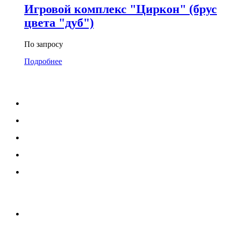
Игровой комплекс "Циркон" (брус
цвета "дуб")
По запросу
Подробнее
МЕНЮ
Каталог
Услуги
Портфолио
Блог
О нас
УСЛУГИ
Озеленение и благоустройство