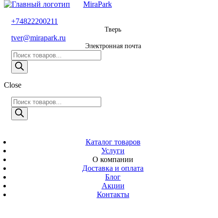
MiraPark
8 800 600 29 11
+74822200211
Тверь
Звонок
tver@mirapark.ru
бесплатный
Электронная почта
Поиск
+74822200211
товаров
Тверь
Поиск
Close
tver@mirapark.ru
товаров
Поиск
товаров
MiraPark
Электронная
почта
Скачать прайс
с 9:00 до 21:00
Каталог товаров
Услуги
Время работы
О компании
Тверь,
Доставка и оплата
Калинина 3
Блог
Акции
Адрес
Контакты