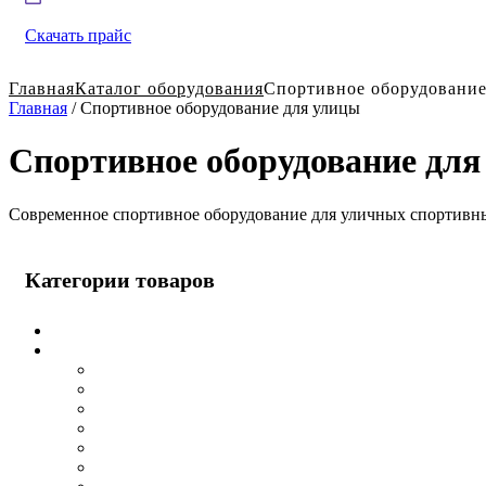
Скачать прайс
Главная
Каталог оборудования
Спортивное оборудование
Главная
/ Спортивное оборудование для улицы
Спортивное оборудование для
Современное спортивное оборудование для уличных спортивн
Категории товаров
Готовые решения для детских площадок
Игровое оборудование для детских площадок
Деревянные детские площадки
Детские спортивные площадки
Детские игровые площадки
Детский городок уличный
Горки для детской площадки
Городки для малышей