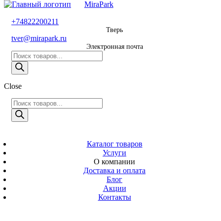
MiraPark
8 800 600 29 11
+74822200211
Тверь
Звонок
tver@mirapark.ru
бесплатный
Электронная почта
Поиск
+74822200211
товаров
Тверь
Поиск
Close
tver@mirapark.ru
товаров
Поиск
товаров
MiraPark
Электронная
почта
Скачать прайс
с 9:00 до 21:00
Каталог товаров
Услуги
Время работы
О компании
Тверь,
Доставка и оплата
Калинина 3
Блог
Акции
Адрес
Контакты