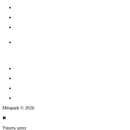
Игровое оборудование для детских площадок
Канатные комплексы
Канатные комплексы и оборудование на трубах
большого диаметра
Оборудование для площадок для выгула собак
Парковое оборудование
Спортивное оборудование для улицы
Экопродукция из переработанного пластика
Изготовление МАФ продукции
Mirapark © 2026
✖
Узнать цену