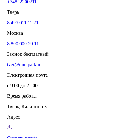
+74822200211
info@mirapark.ru
+74822200211
Каталог товаров
Тверь
Готовые решения для детских площадок
Игровое оборудование для детских площадок
8 495 011 11 21
Канатные комплексы
Москва
Канатные комплексы и оборудование на трубах
большого диаметра
8 800 600 29 11
Оборудование для площадок для выгула собак
Парковое оборудование
Звонок бесплатный
Спортивное оборудование для улицы
Экопродукция из переработанного пластика
tver@mirapark.ru
Малые архитектурные формы под заказ
Детские комплексы и площадки
Электронная почта
Услуги
Озеленение благоустройство
с 9:00 до 21:00
Монтаж детских площадок
Резиновые покрытия для площадок
Время работы
Производство МАФ продукции под заказ
Установка МАФ
Тверь, Калинина 3
О компании
О нас
Адрес
Сертификаты
Сотрудничество
Примеры работы