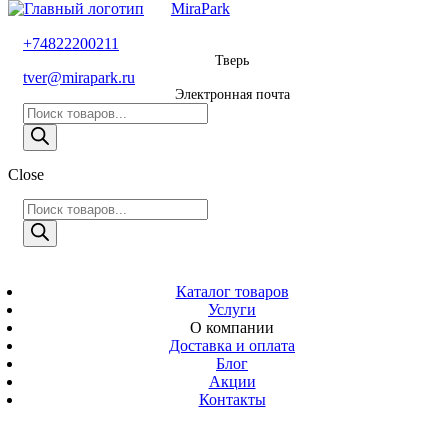
MiraPark
8 800 600 29 11
+74822200211
Тверь
Звонок
tver@mirapark.ru
бесплатный
Электронная почта
Поиск
+74822200211
товаров
Тверь
Поиск
Close
tver@mirapark.ru
товаров
Поиск
товаров
MiraPark
Электронная
почта
Скачать прайс
с 9:00 до 21:00
Каталог товаров
Услуги
Время работы
О компании
Тверь,
Доставка и оплата
Калинина 3
Блог
Акции
Адрес
Контакты