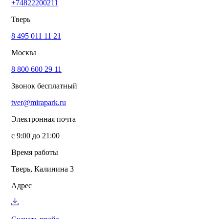
+74822200211
info@mirapark.ru
+74822200211
Каталог товаров
Тверь
Готовые решения для детских площадок
Игровое оборудование для детских площадок
8 495 011 11 21
Канатные комплексы
Москва
Канатные комплексы и оборудование на трубах
большого диаметра
8 800 600 29 11
Оборудование для площадок для выгула собак
Парковое оборудование
Звонок бесплатный
Спортивное оборудование для улицы
Экопродукция из переработанного пластика
tver@mirapark.ru
Малые архитектурные формы под заказ
Детские комплексы и площадки
Электронная почта
Услуги
Озеленение благоустройство
с 9:00 до 21:00
Монтаж детских площадок
Резиновые покрытия для площадок
Время работы
Производство МАФ продукции под заказ
Установка МАФ
Тверь, Калинина 3
О компании
О нас
Адрес
Сертификаты
Сотрудничество
Примеры работы