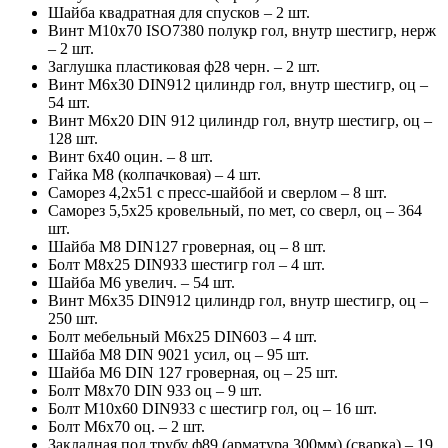
Шайба квадратная для спусков – 2 шт.
Винт М10х70 ISO7380 полукр гол, внутр шестигр, нерж
– 2 шт.
Заглушка пластиковая ф28 черн. – 2 шт.
Винт М6х30 DIN912 цилиндр гол, внутр шестигр, оц –
54 шт.
Винт М6х20 DIN 912 цилиндр гол, внутр шестигр, оц –
128 шт.
Винт 6х40 оцин. – 8 шт.
Гайка М8 (колпачковая) – 4 шт.
Саморез 4,2х51 с пресс-шайбой и сверлом – 8 шт.
Саморез 5,5х25 кровельный, по мет, со сверл, оц – 364
шт.
Шайба М8 DIN127 гроверная, оц – 8 шт.
Болт М8х25 DIN933 шестигр гол – 4 шт.
Шайба М6 увелич. – 54 шт.
Винт М6х35 DIN912 цилиндр гол, внутр шестигр, оц –
250 шт.
Болт мебельный М6х25 DIN603 – 4 шт.
Шайба М8 DIN 9021 усил, оц – 95 шт.
Шайба М6 DIN 127 гроверная, оц – 25 шт.
Болт М8х70 DIN 933 оц – 9 шт.
Болт М10х60 DIN933 с шестигр гол, оц – 16 шт.
Болт М6х70 оц. – 2 шт.
Закладная под трубу ф89 (арматура 300мм) (сварка) – 19