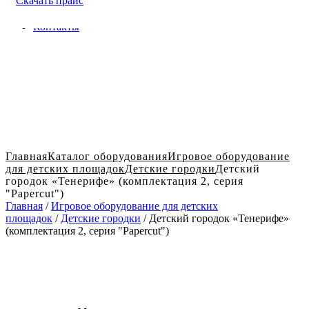
Скачать прайс
Доставка и оплата в Твери
Блог
Контакты
Главная
Каталог оборудования
Игровое оборудование
для детских площадок
Детские городки
Детский
городок «Тенерифе» (комплектация 2, серия
"Papercut")
Главная
/
Игровое оборудование для детских
площадок
/
Детские городки
/ Детский городок «Тенерифе»
(комплектация 2, серия "Papercut")