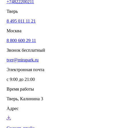
+74822200211
info@mirapark.ru
+74822200211
Каталог товаров
Тверь
Готовые решения для детских площадок
Игровое оборудование для детских площадок
8 495 011 11 21
Канатные комплексы
Москва
Канатные комплексы и оборудование на трубах
большого диаметра
8 800 600 29 11
Оборудование для площадок для выгула собак
Парковое оборудование
Звонок бесплатный
Спортивное оборудование для улицы
Экопродукция из переработанного пластика
tver@mirapark.ru
Малые архитектурные формы под заказ
Детские комплексы и площадки
Электронная почта
Услуги
Озеленение благоустройство
с 9:00 до 21:00
Монтаж детских площадок
Резиновые покрытия для площадок
Время работы
Производство МАФ продукции под заказ
Установка МАФ
Тверь, Калинина 3
О компании
О нас
Адрес
Сертификаты
Сотрудничество
Примеры работы