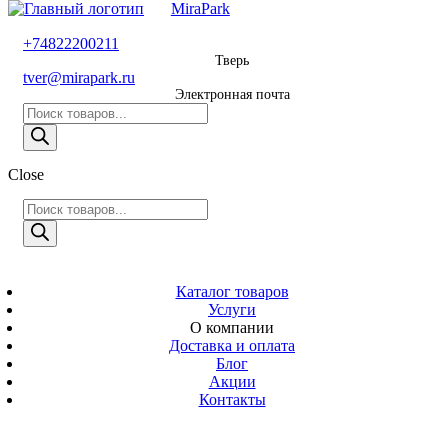
MiraPark
8 800 600 29 11
+74822200211
Тверь
Звонок
tver@mirapark.ru
бесплатный
Электронная почта
Поиск
+74822200211
товаров
Тверь
Поиск
Close
tver@mirapark.ru
товаров
Поиск
товаров
MiraPark
Электронная
почта
Скачать прайс
с 9:00 до 21:00
Каталог товаров
Услуги
Время работы
О компании
Тверь,
Доставка и оплата
Калинина 3
Блог
Акции
Адрес
Контакты