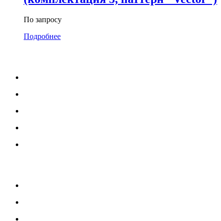
По запросу
Подробнее
МЕНЮ
Каталог
Услуги
Портфолио
Блог
О нас
УСЛУГИ
Озеленение и благоустройство
Монтаж детских площадок
Монтаж резиновых покрытий