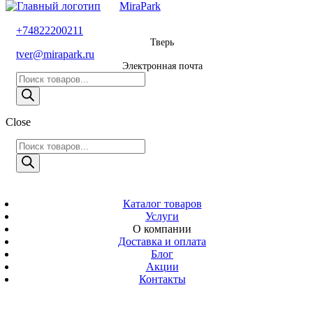
MiraPark
8 800 600 29 11
+74822200211
Тверь
Звонок
tver@mirapark.ru
бесплатный
Электронная почта
Поиск
+74822200211
товаров
Тверь
Поиск
Close
tver@mirapark.ru
товаров
Поиск
товаров
MiraPark
Электронная
почта
Скачать прайс
с 9:00 до 21:00
Каталог товаров
Услуги
Время работы
О компании
Тверь,
Доставка и оплата
Калинина 3
Блог
Акции
Адрес
Контакты