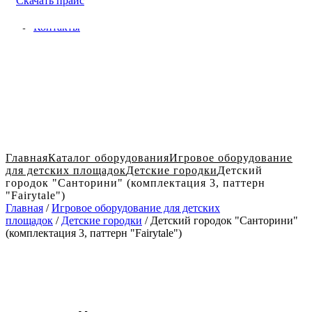
Скачать прайс
Доставка и оплата в Твери
Блог
Контакты
Главная
Каталог оборудования
Игровое оборудование
для детских площадок
Детские городки
Детский
городок "Санторини" (комплектация 3, паттерн
"Fairytale")
Главная
/
Игровое оборудование для детских
площадок
/
Детские городки
/ Детский городок "Санторини"
(комплектация 3, паттерн "Fairytale")