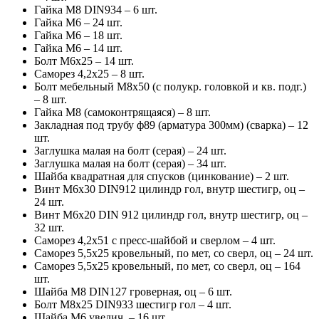
Гайка М8 DIN934 – 6 шт.
Гайка М6 – 24 шт.
Гайка М6 – 18 шт.
Гайка М6 – 14 шт.
Болт М6х25 – 14 шт.
Саморез 4,2х25 – 8 шт.
Болт мебельный М8х50 (с полукр. головкой и кв. подг.)
– 8 шт.
Гайка М8 (самоконтрящаяся) – 8 шт.
Закладная под трубу ф89 (арматура 300мм) (сварка) – 12
шт.
Заглушка малая на болт (серая) – 24 шт.
Заглушка малая на болт (серая) – 34 шт.
Шайба квадратная для спусков (цинкование) – 2 шт.
Винт М6х30 DIN912 цилиндр гол, внутр шестигр, оц –
24 шт.
Винт М6х20 DIN 912 цилиндр гол, внутр шестигр, оц –
32 шт.
Саморез 4,2х51 с пресс-шайбой и сверлом – 4 шт.
Саморез 5,5х25 кровельный, по мет, со сверл, оц – 24 шт.
Саморез 5,5х25 кровельный, по мет, со сверл, оц – 164
шт.
Шайба М8 DIN127 гроверная, оц – 6 шт.
Болт М8х25 DIN933 шестигр гол – 4 шт.
Шайба М6 увелич. – 16 шт.