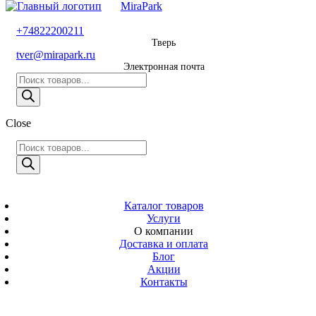
MiraPark
8 800 600 29 11
+74822200211
Тверь
Звонок
tver@mirapark.ru
бесплатный
Электронная почта
Поиск
+74822200211
товаров
Тверь
Поиск
Close
tver@mirapark.ru
товаров
Поиск
товаров
MiraPark
Электронная
почта
Скачать прайс
с 9:00 до 21:00
Каталог товаров
Услуги
Время работы
О компании
Тверь,
Доставка и оплата
Калинина 3
Блог
Акции
Адрес
Контакты