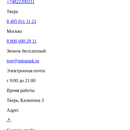
+74822200211
info@mirapark.ru
+74822200211
Каталог товаров
Тверь
Готовые решения для детских площадок
Игровое оборудование для детских площадок
8 495 011 11 21
Канатные комплексы
Москва
Канатные комплексы и оборудование на трубах
большого диаметра
8 800 600 29 11
Оборудование для площадок для выгула собак
Парковое оборудование
Звонок бесплатный
Спортивное оборудование для улицы
Экопродукция из переработанного пластика
tver@mirapark.ru
Малые архитектурные формы под заказ
Детские комплексы и площадки
Электронная почта
Услуги
Озеленение благоустройство
с 9:00 до 21:00
Монтаж детских площадок
Резиновые покрытия для площадок
Время работы
Производство МАФ продукции под заказ
Установка МАФ
Тверь, Калинина 3
О компании
О нас
Адрес
Сертификаты
Сотрудничество
Примеры работы