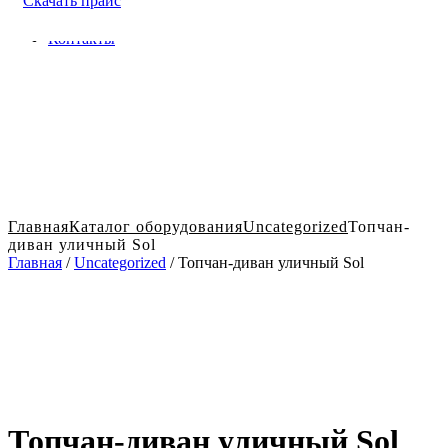
Скачать прайс
Доставка и оплата в Твери
Блог
Контакты
Главная
Каталог оборудования
Uncategorized
Топчан-
диван уличный Sol
Главная
/
Uncategorized
/ Топчан-диван уличный Sol
Топчан-диван уличный Sol