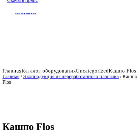
Скачать прайс
Доставка и оплата в Твери
Блог
Контакты
Главная
Каталог оборудования
Uncategorized
Кашпо Flos
Главная
/
Экопродукция из переработанного пластика
/ Кашпо
Flos
Кашпо Flos