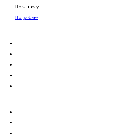
По запросу
Подробнее
МЕНЮ
Каталог
Услуги
Портфолио
Блог
О нас
УСЛУГИ
Озеленение и благоустройство
Монтаж детских площадок
Монтаж резиновых покрытий