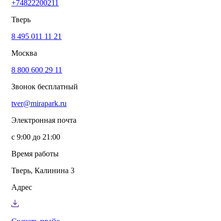
+74822200211
info@mirapark.ru
+74822200211
Каталог товаров
Тверь
Готовые решения для детских площадок
Игровое оборудование для детских площадок
8 495 011 11 21
Канатные комплексы
Москва
Канатные комплексы и оборудование на трубах
большого диаметра
8 800 600 29 11
Оборудование для площадок для выгула собак
Парковое оборудование
Звонок бесплатный
Спортивное оборудование для улицы
Экопродукция из переработанного пластика
tver@mirapark.ru
Малые архитектурные формы под заказ
Детские комплексы и площадки
Электронная почта
Услуги
Озеленение благоустройство
с 9:00 до 21:00
Монтаж детских площадок
Резиновые покрытия для площадок
Время работы
Производство МАФ продукции под заказ
Установка МАФ
Тверь, Калинина 3
О компании
О нас
Адрес
Сертификаты
Сотрудничество
Примеры работы