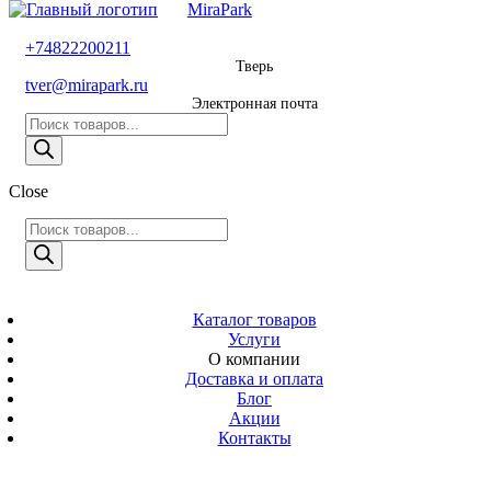
MiraPark
8 800 600 29 11
+74822200211
Тверь
Звонок
tver@mirapark.ru
бесплатный
Электронная почта
Поиск
+74822200211
товаров
Тверь
Поиск
Close
tver@mirapark.ru
товаров
Поиск
товаров
MiraPark
Электронная
почта
Скачать прайс
с 9:00 до 21:00
Каталог товаров
Услуги
Время работы
О компании
Тверь,
Доставка и оплата
Калинина 3
Блог
Акции
Адрес
Контакты