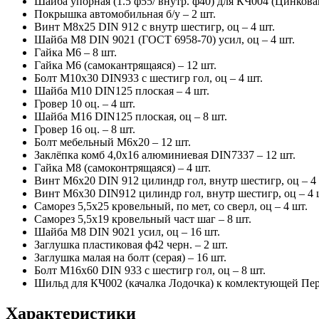
Шайба упорная (1.5 ф55/ внутр. ф40) для КЧ004 (Цинкован
Покрышка автомобильная б/у – 2 шт.
Винт М8х25 DIN 912 с внутр шестигр, оц – 4 шт.
Шайба М8 DIN 9021 (ГОСТ 6958-70) усил, оц – 4 шт.
Гайка М6 – 8 шт.
Гайка М6 (самокантрящаяся) – 12 шт.
Болт М10х30 DIN933 с шестигр гол, оц – 4 шт.
Шайба М10 DIN125 плоская – 4 шт.
Гровер 10 оц. – 4 шт.
Шайба М16 DIN125 плоская, оц – 8 шт.
Гровер 16 оц. – 8 шт.
Болт мебельный М6х20 – 12 шт.
Заклёпка комб 4,0х16 алюминиевая DIN7337 – 12 шт.
Гайка М8 (самоконтрящаяся) – 4 шт.
Винт М6х20 DIN 912 цилиндр гол, внутр шестигр, оц – 4 
Винт М6х30 DIN912 цилиндр гол, внутр шестигр, оц – 4 
Саморез 5,5х25 кровельный, по мет, со сверл, оц – 4 шт.
Саморез 5,5х19 кровельный част шаг – 8 шт.
Шайба М8 DIN 9021 усил, оц – 16 шт.
Заглушка пластиковая ф42 черн. – 2 шт.
Заглушка малая на болт (серая) – 16 шт.
Болт М16х60 DIN 933 с шестигр гол, оц – 8 шт.
Шильд для КЧ002 (качалка Лодочка) к комлектующей Пере
Характеристики