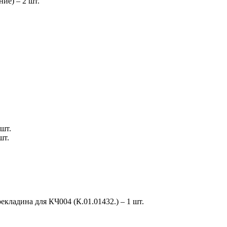
ие) – 2 шт.
шт.
шт.
кладина для КЧ004 (К.01.01432.) – 1 шт.