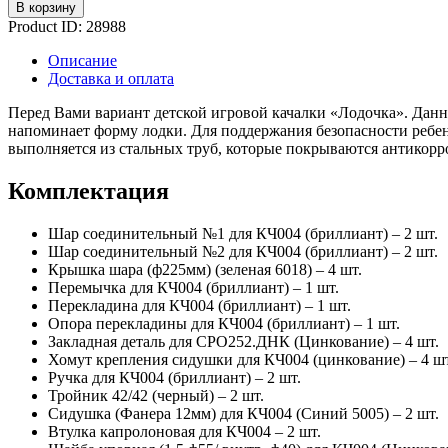
В корзину
Product ID:
28988
Описание
Доставка и оплата
Перед Вами вариант детской игровой качалки «Лодочка». Данн
напоминает форму лодки. Для поддержания безопасности ребе
выполняется из стальных труб, которые покрываются антикор
Комплектация
Шар соединительный №1 для КЧ004 (бриллиант) – 2 шт.
Шар соединительный №2 для КЧ004 (бриллиант) – 2 шт.
Крышка шара (ф225мм) (зеленая 6018) – 4 шт.
Перемычка для КЧ004 (бриллиант) – 1 шт.
Перекладина для КЧ004 (бриллиант) – 1 шт.
Опора перекладины для КЧ004 (бриллиант) – 1 шт.
Закладная деталь для СРО252.ДНК (Цинкование) – 4 шт.
Хомут крепления сидушки для КЧ004 (цинкование) – 4 шт
Ручка для КЧ004 (бриллиант) – 2 шт.
Тройник 42/42 (черный) – 2 шт.
Сидушка (Фанера 12мм) для КЧ004 (Синий 5005) – 2 шт.
Втулка капролоновая для КЧ004 – 2 шт.