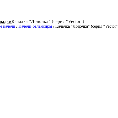
щадки
Качалка "Лодочка" (серия "Vector")
е качели
/
Качели-балансиры
/ Качалка "Лодочка" (серия "Vector"