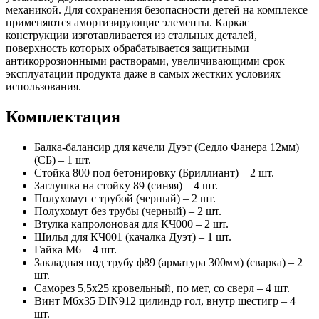
механикой. Для сохранения безопасности детей на комплексе
применяются амортизирующие элементы. Каркас
конструкции изготавливается из стальных деталей,
поверхность которых обрабатывается защитными
антикоррозионными растворами, увеличивающими срок
эксплуатации продукта даже в самых жестких условиях
использования.
Комплектация
Балка-балансир для качели Дуэт (Седло Фанера 12мм)
(СБ) – 1 шт.
Стойка 800 под бетонировку (Бриллиант) – 2 шт.
Заглушка на стойку 89 (синяя) – 4 шт.
Полухомут с трубой (черный) – 2 шт.
Полухомут без трубы (черный) – 2 шт.
Втулка капролоновая для КЧ000 – 2 шт.
Шильд для КЧ001 (качалка Дуэт) – 1 шт.
Гайка М6 – 4 шт.
Закладная под трубу ф89 (арматура 300мм) (сварка) – 2
шт.
Саморез 5,5х25 кровельный, по мет, со сверл – 4 шт.
Винт М6х35 DIN912 цилиндр гол, внутр шестигр – 4
шт.