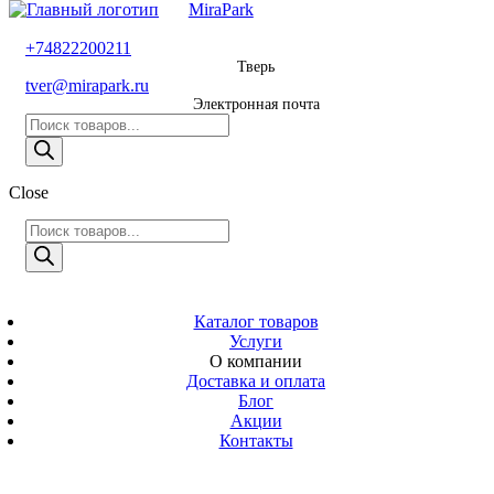
MiraPark
8 800 600 29 11
+74822200211
Тверь
Звонок
tver@mirapark.ru
бесплатный
Электронная почта
Поиск
+74822200211
товаров
Тверь
Поиск
Close
tver@mirapark.ru
товаров
Поиск
товаров
MiraPark
Электронная
почта
Скачать прайс
с 9:00 до 21:00
Каталог товаров
Услуги
Время работы
О компании
Тверь,
Доставка и оплата
Калинина 3
Блог
Акции
Адрес
Контакты