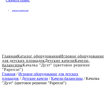
Скачать прайс
Доставка и оплата в Твери
Блог
Контакты
Главная
Каталог оборудования
Игровое оборудование
для детских площадок
Детские качели
Качели-
балансиры
Качалка "Дуэт" (цветовое решение
"Papercut")
Главная
/
Игровое оборудование для детских
площадок
/
Детские качели
/
Качели-балансиры
/ Качалка
"Дуэт" (цветовое решение "Papercut")