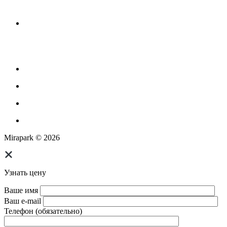
большого диаметра
Оборудование для площадок для выгула собак
Парковое оборудование
Спортивное оборудование для улицы
Экопродукция из переработанного пластика
Изготовление МАФ продукции
Mirapark © 2026
Узнать цену
Ваше имя
Ваш e-mail
Телефон (обязательно)