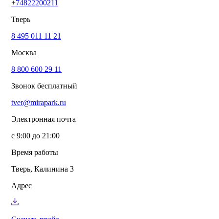
+74822200211
info@mirapark.ru
+74822200211
Каталог товаров
Тверь
Готовые решения для детских площадок
Игровое оборудование для детских площадок
8 495 011 11 21
Канатные комплексы
Москва
Канатные комплексы и оборудование на трубах
большого диаметра
8 800 600 29 11
Оборудование для площадок для выгула собак
Парковое оборудование
Звонок бесплатный
Спортивное оборудование для улицы
Экопродукция из переработанного пластика
tver@mirapark.ru
Малые архитектурные формы под заказ
Детские комплексы и площадки
Электронная почта
Услуги
Озеленение благоустройство
с 9:00 до 21:00
Монтаж детских площадок
Резиновые покрытия для площадок
Время работы
Производство МАФ продукции под заказ
Установка МАФ
Тверь, Калинина 3
О компании
О нас
Адрес
Сертификаты
Сотрудничество
Примеры работы