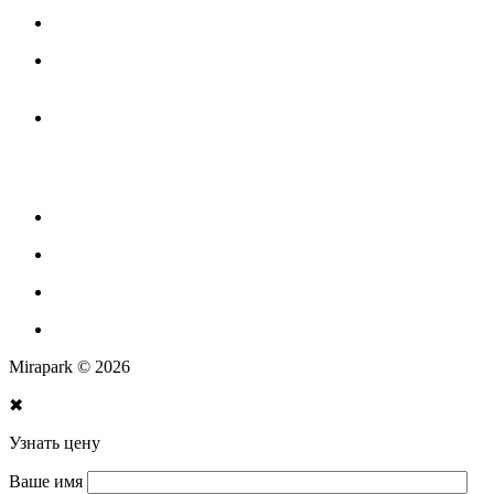
Канатные комплексы
Канатные комплексы и оборудование на трубах
большого диаметра
Оборудование для площадок для выгула собак
Парковое оборудование
Спортивное оборудование для улицы
Экопродукция из переработанного пластика
Изготовление МАФ продукции
Mirapark © 2026
✖
Узнать цену
Ваше имя