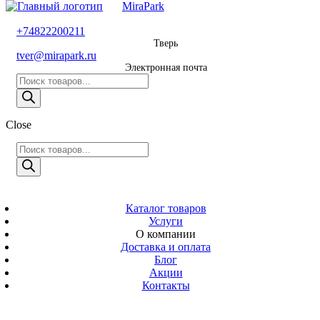
MiraPark
8 800 600 29 11
+74822200211
Тверь
Звонок
tver@mirapark.ru
бесплатный
Электронная почта
Поиск
+74822200211
товаров
Тверь
Поиск
Close
tver@mirapark.ru
товаров
Поиск
товаров
MiraPark
Электронная
почта
Скачать прайс
с 9:00 до 21:00
Каталог товаров
Услуги
Время работы
О компании
Тверь,
Доставка и оплата
Калинина 3
Блог
Акции
Адрес
Контакты