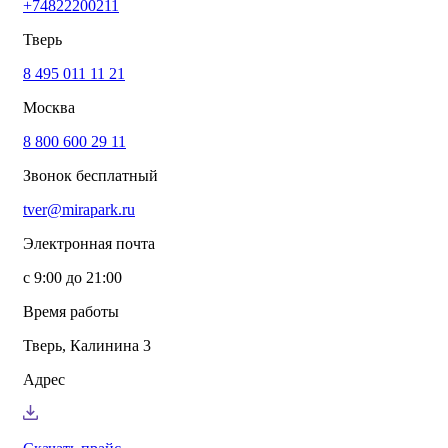
+74822200211
info@mirapark.ru
+74822200211
Каталог товаров
Тверь
Готовые решения для детских площадок
Игровое оборудование для детских площадок
8 495 011 11 21
Канатные комплексы
Москва
Канатные комплексы и оборудование на трубах
большого диаметра
8 800 600 29 11
Оборудование для площадок для выгула собак
Парковое оборудование
Звонок бесплатный
Спортивное оборудование для улицы
Экопродукция из переработанного пластика
tver@mirapark.ru
Малые архитектурные формы под заказ
Детские комплексы и площадки
Электронная почта
Услуги
Озеленение благоустройство
с 9:00 до 21:00
Монтаж детских площадок
Резиновые покрытия для площадок
Время работы
Производство МАФ продукции под заказ
Установка МАФ
Тверь, Калинина 3
О компании
О нас
Адрес
Сертификаты
Сотрудничество
Примеры работы