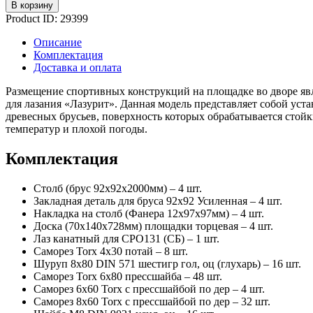
В корзину
Product ID:
29399
Описание
Комплектация
Доставка и оплата
Размещение спортивных конструкций на площадке во дворе явл
для лазания «Лазурит». Данная модель представляет собой ус
древесных брусьев, поверхность которых обрабатывается сто
температур и плохой погоды.
Комплектация
Столб (брус 92х92х2000мм) – 4 шт.
Закладная деталь для бруса 92х92 Усиленная – 4 шт.
Накладка на столб (Фанера 12х97х97мм) – 4 шт.
Доска (70х140х728мм) площадки торцевая – 4 шт.
Лаз канатный для СРО131 (СБ) – 1 шт.
Саморез Torx 4х30 потай – 8 шт.
Шуруп 8х80 DIN 571 шестигр гол, оц (глухарь) – 16 шт.
Саморез Torx 6х80 прессшайба – 48 шт.
Саморез 6х60 Torx с прессшайбой по дер – 4 шт.
Саморез 8х60 Torx с прессшайбой по дер – 32 шт.