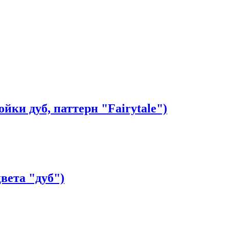
ки дуб, паттерн "Fairytale")
вета "дуб")