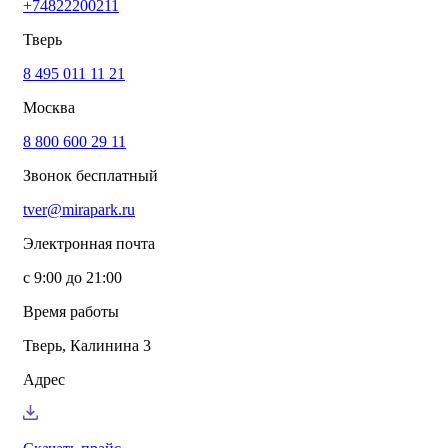
+74822200211
info@mirapark.ru
+74822200211
Каталог товаров
Тверь
Готовые решения для детских площадок
Игровое оборудование для детских площадок
8 495 011 11 21
Канатные комплексы
Москва
Канатные комплексы и оборудование на трубах
большого диаметра
8 800 600 29 11
Оборудование для площадок для выгула собак
Парковое оборудование
Звонок бесплатный
Спортивное оборудование для улицы
Экопродукция из переработанного пластика
tver@mirapark.ru
Малые архитектурные формы под заказ
Детские комплексы и площадки
Электронная почта
Услуги
Озеленение благоустройство
с 9:00 до 21:00
Монтаж детских площадок
Резиновые покрытия для площадок
Время работы
Производство МАФ продукции под заказ
Установка МАФ
Тверь, Калинина 3
О компании
О нас
Адрес
Сертификаты
Сотрудничество
Примеры работы