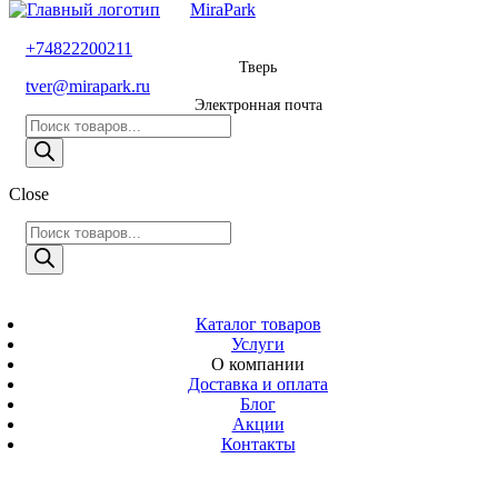
MiraPark
8 800 600 29 11
+74822200211
Тверь
Звонок
tver@mirapark.ru
бесплатный
Электронная почта
Поиск
+74822200211
товаров
Тверь
Поиск
Close
tver@mirapark.ru
товаров
Поиск
товаров
MiraPark
Электронная
почта
Скачать прайс
с 9:00 до 21:00
Каталог товаров
Услуги
Время работы
О компании
Тверь,
Доставка и оплата
Калинина 3
Блог
Акции
Адрес
Контакты