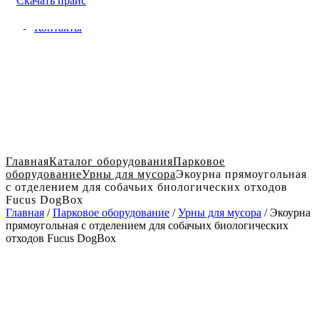
Скачать прайс
Доставка и оплата в Твери
Блог
Контакты
Главная
Каталог оборудования
Парковое
оборудование
Урны для мусора
Экоурна прямоугольная
с отделением для собачьих биологических отходов
Fucus DogBox
Главная
/
Парковое оборудование
/
Урны для мусора
/ Экоурна
прямоугольная с отделением для собачьих биологических
отходов Fucus DogBox