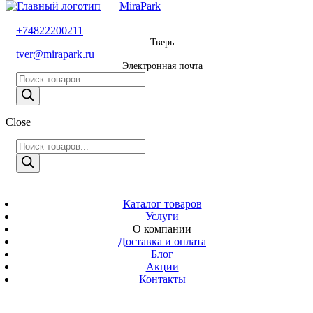
MiraPark
8 800 600 29 11
+74822200211
Тверь
Звонок
tver@mirapark.ru
бесплатный
Электронная почта
Поиск
+74822200211
товаров
Тверь
Поиск
Close
tver@mirapark.ru
товаров
Поиск
товаров
MiraPark
Электронная
почта
Скачать прайс
с 9:00 до 21:00
Каталог товаров
Услуги
Время работы
О компании
Тверь,
Доставка и оплата
Калинина 3
Блог
Акции
Адрес
Контакты