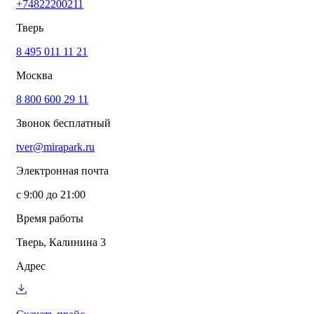
+74822200211
info@mirapark.ru
+74822200211
Каталог товаров
Тверь
Готовые решения для детских площадок
Игровое оборудование для детских площадок
8 495 011 11 21
Канатные комплексы
Москва
Канатные комплексы и оборудование на трубах
большого диаметра
8 800 600 29 11
Оборудование для площадок для выгула собак
Парковое оборудование
Звонок бесплатный
Спортивное оборудование для улицы
Экопродукция из переработанного пластика
tver@mirapark.ru
Малые архитектурные формы под заказ
Детские комплексы и площадки
Электронная почта
Услуги
Озеленение благоустройство
с 9:00 до 21:00
Монтаж детских площадок
Резиновые покрытия для площадок
Время работы
Производство МАФ продукции под заказ
Установка МАФ
Тверь, Калинина 3
О компании
О нас
Адрес
Сертификаты
Сотрудничество
Примеры работы