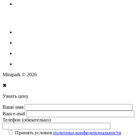
Оборудование для площадок для выгула собак
Парковое оборудование
Спортивное оборудование для улицы
Экопродукция из переработанного пластика
Изготовление МАФ продукции
Mirapark © 2026
✖
Узнать цену
Ваше имя
Ваш e-mail
Телефон (обязательно)
Принять условия
политики конфиденциальности