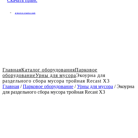
Скачать прайс
Доставка и оплата в Твери
Блог
Контакты
Главная
Каталог оборудования
Парковое
оборудование
Урны для мусора
Экоурна для
раздельного сбора мусора тройная Recast X3
Главная
/
Парковое оборудование
/
Урны для мусора
/ Экоурна
для раздельного сбора мусора тройная Recast X3