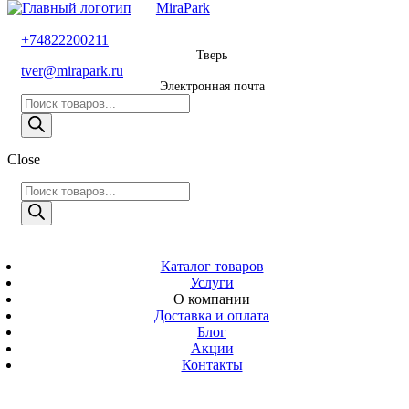
MiraPark
8 800 600 29 11
+74822200211
Тверь
Звонок
tver@mirapark.ru
бесплатный
Электронная почта
Поиск
+74822200211
товаров
Тверь
Поиск
Close
tver@mirapark.ru
товаров
Поиск
товаров
MiraPark
Электронная
почта
Скачать прайс
с 9:00 до 21:00
Каталог товаров
Услуги
Время работы
О компании
Тверь,
Доставка и оплата
Калинина 3
Блог
Акции
Адрес
Контакты