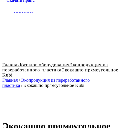
Скачать прайс
Доставка и оплата в Твери
Блог
Контакты
Главная
Каталог оборудования
Экопродукция из
переработанного пластика
Экокашпо прямоугольное
Kubi
Главная
/
Экопродукция из переработанного
пластика
/ Экокашпо прямоугольное Kubi
Экокашпо прямоугольное