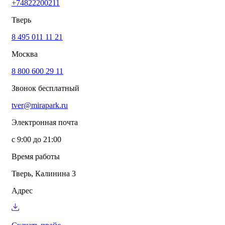
+74822200211
info@mirapark.ru
+74822200211
Каталог товаров
Тверь
Готовые решения для детских площадок
Игровое оборудование для детских площадок
8 495 011 11 21
Канатные комплексы
Москва
Канатные комплексы и оборудование на трубах
большого диаметра
8 800 600 29 11
Оборудование для площадок для выгула собак
Парковое оборудование
Звонок бесплатный
Спортивное оборудование для улицы
Экопродукция из переработанного пластика
tver@mirapark.ru
Малые архитектурные формы под заказ
Детские комплексы и площадки
Электронная почта
Услуги
Озеленение благоустройство
с 9:00 до 21:00
Монтаж детских площадок
Резиновые покрытия для площадок
Время работы
Производство МАФ продукции под заказ
Установка МАФ
Тверь, Калинина 3
О компании
О нас
Адрес
Сертификаты
Сотрудничество
Примеры работы