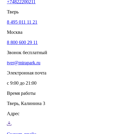
+74822200211
info@mirapark.ru
+74822200211
Каталог товаров
Тверь
Готовые решения для детских площадок
Игровое оборудование для детских площадок
8 495 011 11 21
Канатные комплексы
Москва
Канатные комплексы и оборудование на трубах
большого диаметра
8 800 600 29 11
Оборудование для площадок для выгула собак
Парковое оборудование
Звонок бесплатный
Спортивное оборудование для улицы
Экопродукция из переработанного пластика
tver@mirapark.ru
Малые архитектурные формы под заказ
Детские комплексы и площадки
Электронная почта
Услуги
Озеленение благоустройство
с 9:00 до 21:00
Монтаж детских площадок
Резиновые покрытия для площадок
Время работы
Производство МАФ продукции под заказ
Установка МАФ
Тверь, Калинина 3
О компании
О нас
Адрес
Сертификаты
Сотрудничество
Примеры работы