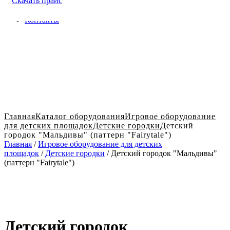
Скачать прайс
Доставка и оплата в Твери
Блог
Контакты
Главная
Каталог оборудования
Игровое оборудование
для детских площадок
Детские городки
Детский
городок "Мальдивы" (паттерн "Fairytale")
Главная
/
Игровое оборудование для детских
площадок
/
Детские городки
/ Детский городок "Мальдивы"
(паттерн "Fairytale")
Детский городок