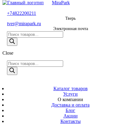
MiraPark
8 800 600 29 11
+74822200211
Тверь
Звонок
tver@mirapark.ru
бесплатный
Электронная почта
Поиск
+74822200211
товаров
Тверь
Поиск
Close
tver@mirapark.ru
товаров
Поиск
товаров
MiraPark
Электронная
почта
Скачать прайс
с 9:00 до 21:00
Каталог товаров
Услуги
Время работы
О компании
Тверь,
Доставка и оплата
Калинина 3
Блог
Акции
Адрес
Контакты