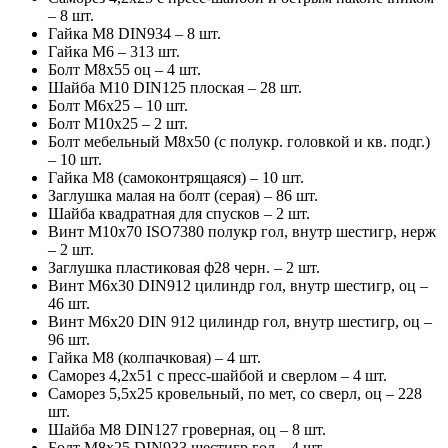
– 8 шт.
Гайка М8 DIN934 – 8 шт.
Гайка М6 – 313 шт.
Болт М8х55 оц – 4 шт.
Шайба М10 DIN125 плоская – 28 шт.
Болт М6х25 – 10 шт.
Болт М10х25 – 2 шт.
Болт мебельный М8х50 (с полукр. головкой и кв. подг.)
– 10 шт.
Гайка М8 (самоконтрящаяся) – 10 шт.
Заглушка малая на болт (серая) – 86 шт.
Шайба квадратная для спусков – 2 шт.
Винт М10х70 ISO7380 полукр гол, внутр шестигр, нерж
– 2 шт.
Заглушка пластиковая ф28 черн. – 2 шт.
Винт М6х30 DIN912 цилиндр гол, внутр шестигр, оц –
46 шт.
Винт М6х20 DIN 912 цилиндр гол, внутр шестигр, оц –
96 шт.
Гайка М8 (колпачковая) – 4 шт.
Саморез 4,2х51 с пресс-шайбой и сверлом – 4 шт.
Саморез 5,5х25 кровельный, по мет, со сверл, оц – 228
шт.
Шайба М8 DIN127 гроверная, оц – 8 шт.
Болт М8х25 DIN933 шестигр гол – 4 шт.