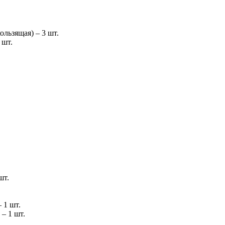
льзящая) – 3 шт.
 шт.
шт.
 1 шт.
– 1 шт.