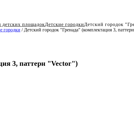
я детских площадок
Детские городки
Детский городок "Гре
е городки
/ Детский городок "Гренада" (комплектация 3, паттерн 
ия 3, паттерн "Vector")