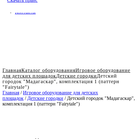
Скачать прайс
Доставка и оплата в Твери
Блог
Контакты
Главная
Каталог оборудования
Игровое оборудование
для детских площадок
Детские городки
Детский
городок "Мадагаскар", комплектация 1 (паттерн
"Fairytale")
Главная
/
Игровое оборудование для детских
площадок
/
Детские городки
/ Детский городок "Мадагаскар",
комплектация 1 (паттерн "Fairytale")