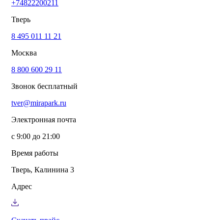
+74822200211
info@mirapark.ru
+74822200211
Каталог товаров
Тверь
Готовые решения для детских площадок
Игровое оборудование для детских площадок
8 495 011 11 21
Канатные комплексы
Москва
Канатные комплексы и оборудование на трубах
большого диаметра
8 800 600 29 11
Оборудование для площадок для выгула собак
Парковое оборудование
Звонок бесплатный
Спортивное оборудование для улицы
Экопродукция из переработанного пластика
tver@mirapark.ru
Малые архитектурные формы под заказ
Детские комплексы и площадки
Электронная почта
Услуги
Озеленение благоустройство
с 9:00 до 21:00
Монтаж детских площадок
Резиновые покрытия для площадок
Время работы
Производство МАФ продукции под заказ
Установка МАФ
Тверь, Калинина 3
О компании
О нас
Адрес
Сертификаты
Сотрудничество
Примеры работы