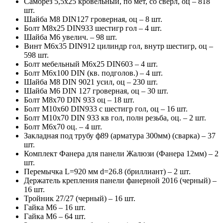
Саморез 5,5х25 кровельный, по мет, со сверл, оц – 818
шт.
Шайба М8 DIN127 гроверная, оц – 8 шт.
Болт М8х25 DIN933 шестигр гол – 4 шт.
Шайба М6 увелич. – 98 шт.
Винт М6х35 DIN912 цилиндр гол, внутр шестигр, оц –
598 шт.
Болт мебельный М6х25 DIN603 – 4 шт.
Болт М6х100 DIN (кв. подголов.) – 4 шт.
Шайба М8 DIN 9021 усил, оц – 230 шт.
Шайба М6 DIN 127 гроверная, оц – 30 шт.
Болт М8х70 DIN 933 оц – 18 шт.
Болт М10х60 DIN933 с шестигр гол, оц – 16 шт.
Болт М10х70 DIN 933 кв гол, полн резьба, оц. – 2 шт.
Болт М6х70 оц. – 4 шт.
Закладная под трубу ф89 (арматура 300мм) (сварка) – 37
шт.
Комплект Фанера для панели Жалюзи (Фанера 12мм) – 2
шт.
Перемычка L=920 мм d=26.8 (бриллиант) – 2 шт.
Держатель крепления панели фанерной 2016 (черный) –
16 шт.
Тройник 27/27 (черный) – 16 шт.
Гайка М6 – 16 шт.
Гайка М6 – 64 шт.