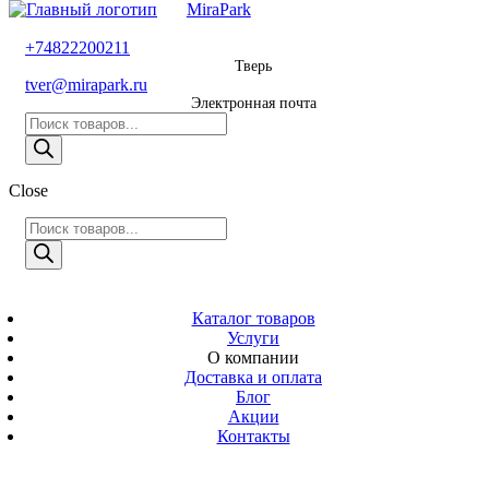
MiraPark
8 800 600 29 11
+74822200211
Тверь
Звонок
tver@mirapark.ru
бесплатный
Электронная почта
Поиск
+74822200211
товаров
Тверь
Поиск
Close
tver@mirapark.ru
товаров
Поиск
товаров
MiraPark
Электронная
почта
Скачать прайс
с 9:00 до 21:00
Каталог товаров
Услуги
Время работы
О компании
Тверь,
Доставка и оплата
Калинина 3
Блог
Акции
Адрес
Контакты