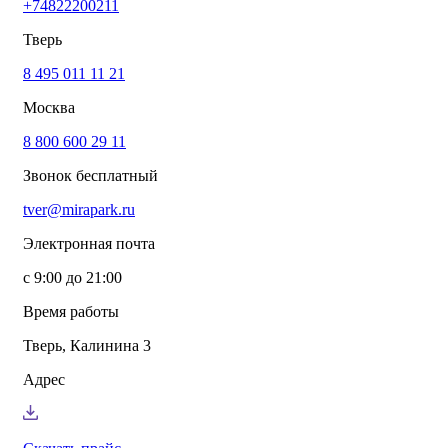
+74822200211
info@mirapark.ru
+74822200211
Каталог товаров
Тверь
Готовые решения для детских площадок
Игровое оборудование для детских площадок
8 495 011 11 21
Канатные комплексы
Москва
Канатные комплексы и оборудование на трубах
большого диаметра
8 800 600 29 11
Оборудование для площадок для выгула собак
Парковое оборудование
Звонок бесплатный
Спортивное оборудование для улицы
Экопродукция из переработанного пластика
tver@mirapark.ru
Малые архитектурные формы под заказ
Детские комплексы и площадки
Электронная почта
Услуги
Озеленение благоустройство
с 9:00 до 21:00
Монтаж детских площадок
Резиновые покрытия для площадок
Время работы
Производство МАФ продукции под заказ
Установка МАФ
Тверь, Калинина 3
О компании
О нас
Адрес
Сертификаты
Сотрудничество
Примеры работы