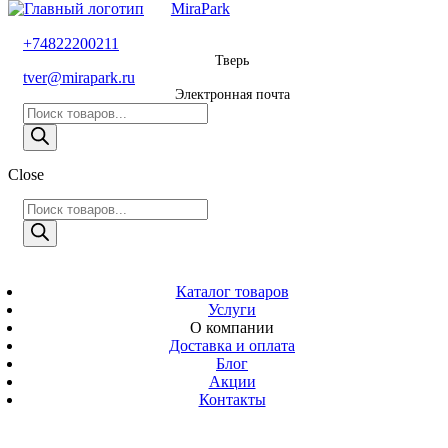
MiraPark
8 800 600 29 11
+74822200211
Тверь
Звонок
tver@mirapark.ru
бесплатный
Электронная почта
Поиск
+74822200211
товаров
Тверь
Поиск
Close
tver@mirapark.ru
товаров
Поиск
товаров
MiraPark
Электронная
почта
Скачать прайс
с 9:00 до 21:00
Каталог товаров
Услуги
Время работы
О компании
Тверь,
Доставка и оплата
Калинина 3
Блог
Акции
Адрес
Контакты