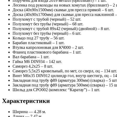
Поручень для входа 2019 металл (бриллиант) – 1 шт.
Лесенка под рукоходы на новых хомутах (бриллиант) – 2 
Доска (40х90х1500мм) скамьи для пресса прямой – 6 шт.
Доска (40х90х1700мм) для скамьи для пресса наклонной –
Полухомут с трубой (черный) – 52 шт.
Полухомут без трубы (черный) – 68 шт.
Полухомут с трубой 89х42 (черный) (двойной) – 8 шт.
Полухомут без трубы (черный) – 6 шт.
Кольцо под 27 трубу – 56 шт.
Барабан пластиковый – 1 шт.
Втулка капролоновая для КЧ000 – 2 шт.
Фланец пластикового барабана – 1 шт.
Вал барабана – 1 шт.
Гайка М6 DIN934 – 142 шт.
Саморез 4,2х25 – 8 шт.
Саморез 5,5х25 кровельный, по мет, со сверл, оц – 134 шт.
Винт М6х35 DIN912 цилиндр гол, внутр шестигр, оц – 14
Закладная под трубу ф89 (арматура 300мм) (сварка) – 5 шт
Закладная под трубу ф89 (арматура 500мм) (сварка) – 15 ш
Шильд для СРО002 (комплекс “Каратау”) – 1 шт.
Характеристики
Ширина — 4.28 м.
Длина — 7.47 м.