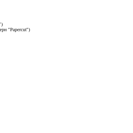
")
рн "Papercut")