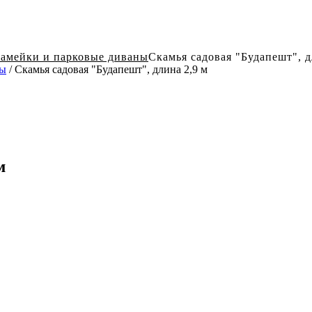
амейки и парковые диваны
Скамья садовая "Будапешт", д
ны
/ Скамья садовая "Будапешт", длина 2,9 м
м