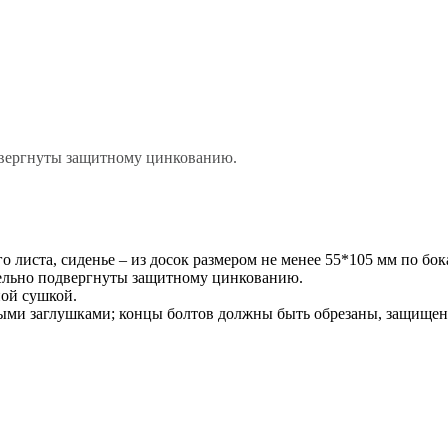
двергнуты защитному цинкованию.
листа, сиденье – из досок размером не менее 55*105 мм по бока
ельно подвергнуты защитному цинкованию.
ной сушкой.
ыми заглушками; концы болтов должны быть обрезаны, защище