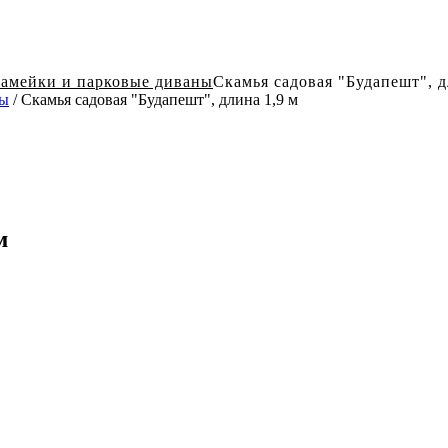
амейки и парковые диваны
Скамья садовая "Будапешт", д
ны
/ Скамья садовая "Будапешт", длина 1,9 м
м