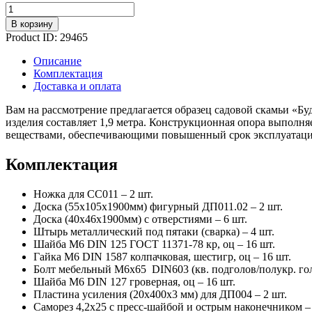
Количество
В корзину
Product ID:
29465
Описание
Комплектация
Доставка и оплата
Вам на рассмотрение предлагается образец садовой скамьи «Б
изделия составляет 1,9 метра. Конструкционная опора выпол
веществами, обеспечивающими повышенный срок эксплуатации
Комплектация
Ножка для СС011 – 2 шт.
Доска (55х105х1900мм) фигурный ДП011.02 – 2 шт.
Доска (40х46х1900мм) с отверстиями – 6 шт.
Штырь металлический под пятаки (сварка) – 4 шт.
Шайба М6 DIN 125 ГОСТ 11371-78 кр, оц – 16 шт.
Гайка М6 DIN 1587 колпачковая, шестигр, оц – 16 шт.
Болт мебельный М6х65 DIN603 (кв. подголов/полукр. голо
Шайба М6 DIN 127 гроверная, оц – 16 шт.
Пластина усиления (20х400х3 мм) для ДП004 – 2 шт.
Саморез 4,2х25 с пресс-шайбой и острым наконечником – 