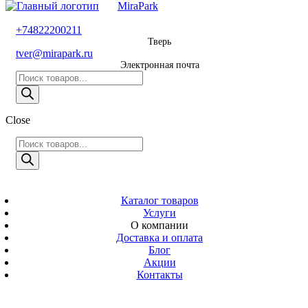
MiraPark
8 800 600 29 11
+74822200211
Тверь
Звонок
tver@mirapark.ru
бесплатный
Электронная почта
Поиск
+74822200211
товаров
Тверь
Поиск
Close
tver@mirapark.ru
товаров
Поиск
товаров
MiraPark
Электронная
почта
Скачать прайс
с 9:00 до 21:00
Каталог товаров
Услуги
Время работы
О компании
Тверь,
Доставка и оплата
Калинина 3
Блог
Акции
Адрес
Контакты