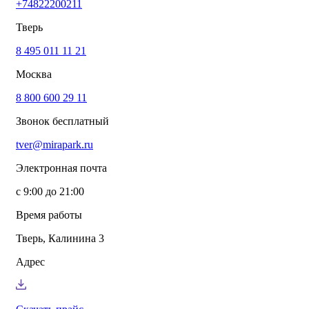
+74822200211
info@mirapark.ru
+74822200211
Каталог товаров
Тверь
Готовые решения для детских площадок
Игровое оборудование для детских площадок
8 495 011 11 21
Канатные комплексы
Москва
Канатные комплексы и оборудование на трубах
большого диаметра
8 800 600 29 11
Оборудование для площадок для выгула собак
Парковое оборудование
Звонок бесплатный
Спортивное оборудование для улицы
Экопродукция из переработанного пластика
tver@mirapark.ru
Малые архитектурные формы под заказ
Детские комплексы и площадки
Электронная почта
Услуги
Озеленение благоустройство
с 9:00 до 21:00
Монтаж детских площадок
Резиновые покрытия для площадок
Время работы
Производство МАФ продукции под заказ
Установка МАФ
Тверь, Калинина 3
О компании
О нас
Адрес
Сертификаты
Сотрудничество
Примеры работы