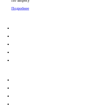
По запросу
Подробнее
МЕНЮ
Каталог
Услуги
Портфолио
Блог
О нас
УСЛУГИ
Озеленение и благоустройство
Монтаж детских площадок
Монтаж резиновых покрытий
Изготовление МАФ продукции