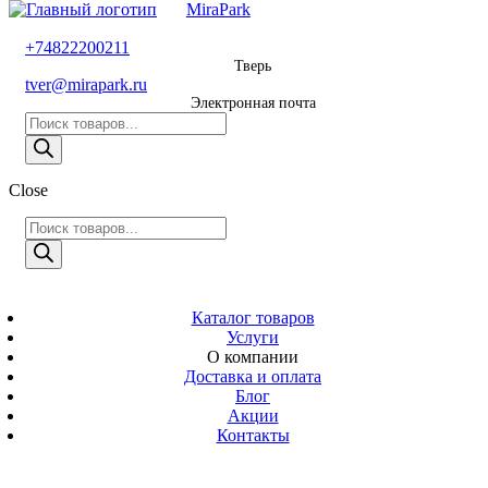
MiraPark
8 800 600 29 11
+74822200211
Тверь
Звонок
tver@mirapark.ru
бесплатный
Электронная почта
Поиск
+74822200211
товаров
Тверь
Поиск
Close
tver@mirapark.ru
товаров
Поиск
товаров
MiraPark
Электронная
почта
Скачать прайс
с 9:00 до 21:00
Каталог товаров
Услуги
Время работы
О компании
Тверь,
Доставка и оплата
Калинина 3
Блог
Акции
Адрес
Контакты