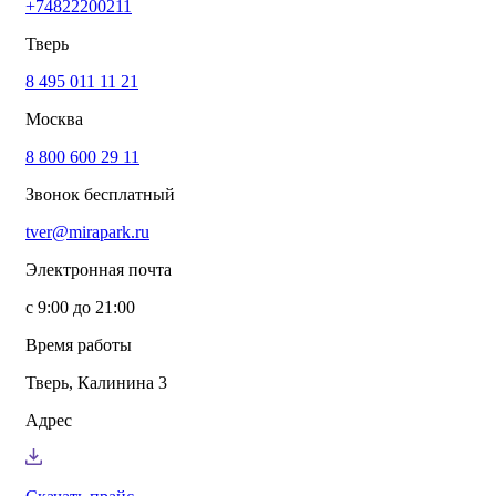
+74822200211
info@mirapark.ru
+74822200211
Каталог товаров
Тверь
Готовые решения для детских площадок
Игровое оборудование для детских площадок
8 495 011 11 21
Канатные комплексы
Москва
Канатные комплексы и оборудование на трубах
большого диаметра
8 800 600 29 11
Оборудование для площадок для выгула собак
Парковое оборудование
Звонок бесплатный
Спортивное оборудование для улицы
Экопродукция из переработанного пластика
tver@mirapark.ru
Малые архитектурные формы под заказ
Детские комплексы и площадки
Электронная почта
Услуги
Озеленение благоустройство
с 9:00 до 21:00
Монтаж детских площадок
Резиновые покрытия для площадок
Время работы
Производство МАФ продукции под заказ
Установка МАФ
Тверь, Калинина 3
О компании
О нас
Адрес
Сертификаты
Сотрудничество
Примеры работы