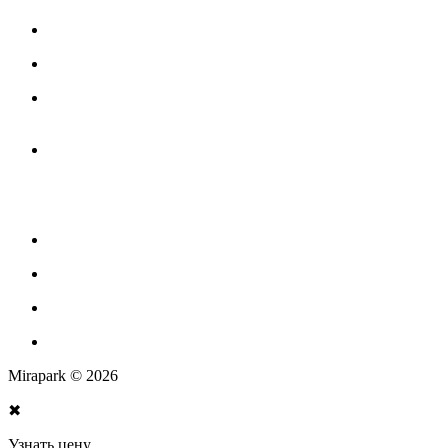
Игровое оборудование для детских площадок
Канатные комплексы
Канатные комплексы и оборудование на трубах
большого диаметра
Оборудование для площадок для выгула собак
Парковое оборудование
Спортивное оборудование для улицы
Экопродукция из переработанного пластика
Изготовление МАФ продукции
Mirapark © 2026
✖
Узнать цену