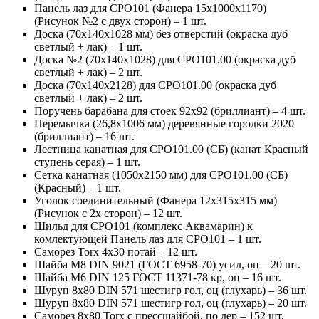
Панель лаз для СРО101 (Фанера 15х1000х1170)
(Рисунок №2 с двух сторон) – 1 шт.
Доска (70х140х1028 мм) без отверстий (окраска дуб
светлый + лак) – 1 шт.
Доска №2 (70х140х1028) для СРО101.00 (окраска дуб
светлый + лак) – 2 шт.
Доска (70х140х2128) для СРО101.00 (окраска дуб
светлый + лак) – 2 шт.
Поручень барабана для стоек 92х92 (бриллиант) – 4 шт.
Перемычка (26,8х1006 мм) деревянные городки 2020
(бриллиант) – 16 шт.
Лестница канатная для СРО101.00 (СБ) (канат Красный
ступень серая) – 1 шт.
Сетка канатная (1050х2150 мм) для СРО101.00 (СБ)
(Красный) – 1 шт.
Уголок соединительный (Фанера 12х315х315 мм)
(Рисунок с 2х сторон) – 12 шт.
Шильд для СРО101 (комплекс Аквамарин) к
комлектующей Панель лаз для СРО101 – 1 шт.
Саморез Torx 4х30 потай – 12 шт.
Шайба М8 DIN 9021 (ГОСТ 6958-70) усил, оц – 20 шт.
Шайба М6 DIN 125 ГОСТ 11371-78 кр, оц – 16 шт.
Шуруп 8х80 DIN 571 шестигр гол, оц (глухарь) – 36 шт.
Шуруп 8х80 DIN 571 шестигр гол, оц (глухарь) – 20 шт.
Саморез 8х80 Torx с прессшайбой, по дер – 152 шт.