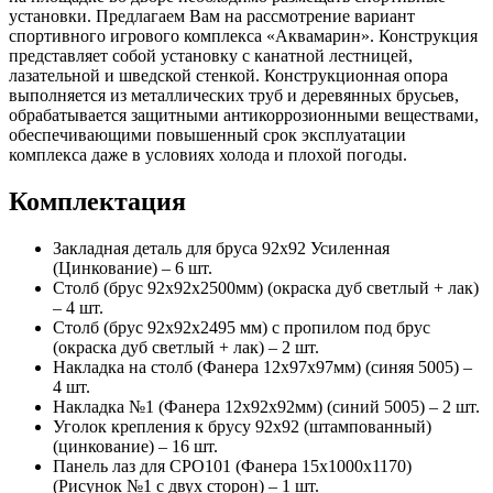
установки. Предлагаем Вам на рассмотрение вариант
спортивного игрового комплекса «Аквамарин». Конструкция
представляет собой установку с канатной лестницей,
лазательной и шведской стенкой. Конструкционная опора
выполняется из металлических труб и деревянных брусьев,
обрабатывается защитными антикоррозионными веществами,
обеспечивающими повышенный срок эксплуатации
комплекса даже в условиях холода и плохой погоды.
Комплектация
Закладная деталь для бруса 92х92 Усиленная
(Цинкование) – 6 шт.
Столб (брус 92х92х2500мм) (окраска дуб светлый + лак)
– 4 шт.
Столб (брус 92х92х2495 мм) с пропилом под брус
(окраска дуб светлый + лак) – 2 шт.
Накладка на столб (Фанера 12х97х97мм) (синяя 5005) –
4 шт.
Накладка №1 (Фанера 12х92х92мм) (синий 5005) – 2 шт.
Уголок крепления к брусу 92х92 (штампованный)
(цинкование) – 16 шт.
Панель лаз для СРО101 (Фанера 15х1000х1170)
(Рисунок №1 с двух сторон) – 1 шт.