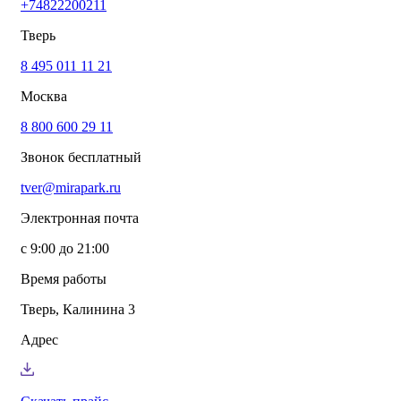
+74822200211
info@mirapark.ru
+74822200211
Каталог товаров
Тверь
Готовые решения для детских площадок
Игровое оборудование для детских площадок
8 495 011 11 21
Канатные комплексы
Москва
Канатные комплексы и оборудование на трубах
большого диаметра
8 800 600 29 11
Оборудование для площадок для выгула собак
Парковое оборудование
Звонок бесплатный
Спортивное оборудование для улицы
Экопродукция из переработанного пластика
tver@mirapark.ru
Малые архитектурные формы под заказ
Детские комплексы и площадки
Электронная почта
Услуги
Озеленение благоустройство
с 9:00 до 21:00
Монтаж детских площадок
Резиновые покрытия для площадок
Время работы
Производство МАФ продукции под заказ
Установка МАФ
Тверь, Калинина 3
О компании
О нас
Адрес
Сертификаты
Сотрудничество
Примеры работы