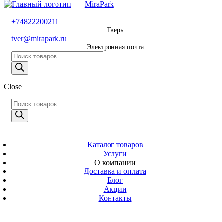
MiraPark
8 800 600 29 11
+74822200211
Тверь
Звонок
tver@mirapark.ru
бесплатный
Электронная почта
Поиск
+74822200211
товаров
Тверь
Поиск
Close
tver@mirapark.ru
товаров
Поиск
товаров
MiraPark
Электронная
почта
Скачать прайс
с 9:00 до 21:00
Каталог товаров
Услуги
Время работы
О компании
Тверь,
Доставка и оплата
Калинина 3
Блог
Акции
Адрес
Контакты