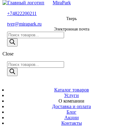
MiraPark
8 800 600 29 11
+74822200211
Тверь
Звонок
tver@mirapark.ru
бесплатный
Электронная почта
Поиск
+74822200211
товаров
Тверь
Поиск
Close
tver@mirapark.ru
товаров
Поиск
товаров
MiraPark
Электронная
почта
Скачать прайс
с 9:00 до 21:00
Каталог товаров
Услуги
Время работы
О компании
Тверь,
Доставка и оплата
Калинина 3
Блог
Акции
Адрес
Контакты