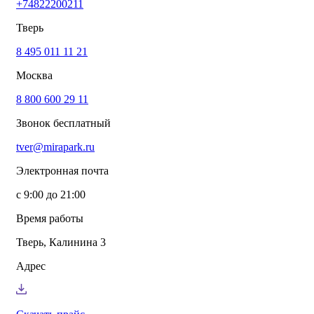
+74822200211
info@mirapark.ru
+74822200211
Каталог товаров
Тверь
Готовые решения для детских площадок
Игровое оборудование для детских площадок
8 495 011 11 21
Канатные комплексы
Москва
Канатные комплексы и оборудование на трубах
большого диаметра
8 800 600 29 11
Оборудование для площадок для выгула собак
Парковое оборудование
Звонок бесплатный
Спортивное оборудование для улицы
Экопродукция из переработанного пластика
tver@mirapark.ru
Малые архитектурные формы под заказ
Детские комплексы и площадки
Электронная почта
Услуги
Озеленение благоустройство
с 9:00 до 21:00
Монтаж детских площадок
Резиновые покрытия для площадок
Время работы
Производство МАФ продукции под заказ
Установка МАФ
Тверь, Калинина 3
О компании
О нас
Адрес
Сертификаты
Сотрудничество
Примеры работы