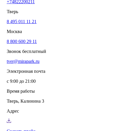
+74822200211
info@mirapark.ru
+74822200211
Каталог товаров
Тверь
Готовые решения для детских площадок
Игровое оборудование для детских площадок
8 495 011 11 21
Канатные комплексы
Москва
Канатные комплексы и оборудование на трубах
большого диаметра
8 800 600 29 11
Оборудование для площадок для выгула собак
Парковое оборудование
Звонок бесплатный
Спортивное оборудование для улицы
Экопродукция из переработанного пластика
tver@mirapark.ru
Малые архитектурные формы под заказ
Детские комплексы и площадки
Электронная почта
Услуги
Озеленение благоустройство
с 9:00 до 21:00
Монтаж детских площадок
Резиновые покрытия для площадок
Время работы
Производство МАФ продукции под заказ
Установка МАФ
Тверь, Калинина 3
О компании
О нас
Адрес
Сертификаты
Сотрудничество
Примеры работы