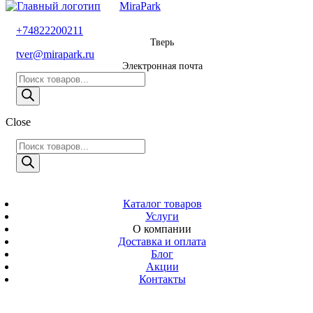
MiraPark
8 800 600 29 11
+74822200211
Тверь
Звонок
tver@mirapark.ru
бесплатный
Электронная почта
Поиск
+74822200211
товаров
Тверь
Поиск
Close
tver@mirapark.ru
товаров
Поиск
товаров
MiraPark
Электронная
почта
Скачать прайс
с 9:00 до 21:00
Каталог товаров
Услуги
Время работы
О компании
Тверь,
Доставка и оплата
Калинина 3
Блог
Акции
Адрес
Контакты