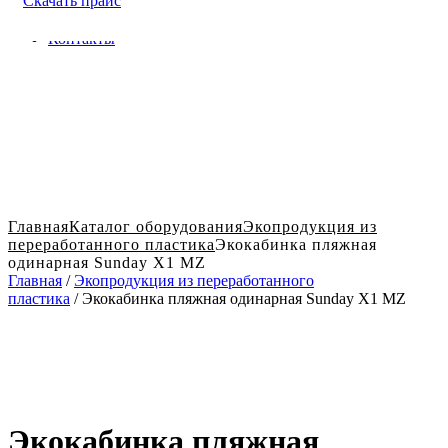
Скачать прайс
Доставка и оплата в Твери
Блог
Контакты
Главная
Каталог оборудования
Экопродукция из
переработанного пластика
Экокабинка пляжная
одинарная Sunday X1 MZ
Главная
/
Экопродукция из переработанного
пластика
/ Экокабинка пляжная одинарная Sunday X1 MZ
Экокабинка пляжная