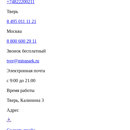
+74822200211
info@mirapark.ru
+74822200211
Каталог товаров
Тверь
Готовые решения для детских площадок
Игровое оборудование для детских площадок
8 495 011 11 21
Канатные комплексы
Москва
Канатные комплексы и оборудование на трубах
большого диаметра
8 800 600 29 11
Оборудование для площадок для выгула собак
Парковое оборудование
Звонок бесплатный
Спортивное оборудование для улицы
Экопродукция из переработанного пластика
tver@mirapark.ru
Малые архитектурные формы под заказ
Детские комплексы и площадки
Электронная почта
Услуги
Озеленение благоустройство
с 9:00 до 21:00
Монтаж детских площадок
Резиновые покрытия для площадок
Время работы
Производство МАФ продукции под заказ
Установка МАФ
Тверь, Калинина 3
О компании
О нас
Адрес
Сертификаты
Сотрудничество
Примеры работы