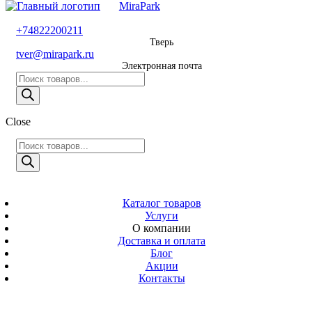
MiraPark
8 800 600 29 11
+74822200211
Тверь
Звонок
tver@mirapark.ru
бесплатный
Электронная почта
Поиск
+74822200211
товаров
Тверь
Поиск
Close
tver@mirapark.ru
товаров
Поиск
товаров
MiraPark
Электронная
почта
Скачать прайс
с 9:00 до 21:00
Каталог товаров
Услуги
Время работы
О компании
Тверь,
Доставка и оплата
Калинина 3
Блог
Акции
Адрес
Контакты