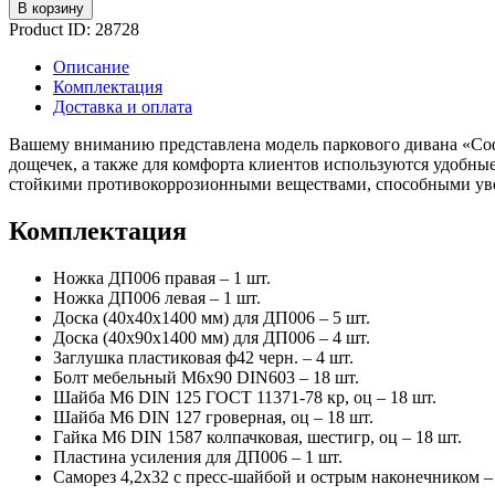
В корзину
Product ID:
28728
Описание
Комплектация
Доставка и оплата
Вашему вниманию представлена модель паркового дивана «Соф
дощечек, а также для комфорта клиентов используются удобные
стойкими противокоррозионными веществами, способными увел
Комплектация
Ножка ДП006 правая – 1 шт.
Ножка ДП006 левая – 1 шт.
Доска (40х40х1400 мм) для ДП006 – 5 шт.
Доска (40х90х1400 мм) для ДП006 – 4 шт.
Заглушка пластиковая ф42 черн. – 4 шт.
Болт мебельный М6х90 DIN603 – 18 шт.
Шайба М6 DIN 125 ГОСТ 11371-78 кр, оц – 18 шт.
Шайба М6 DIN 127 гроверная, оц – 18 шт.
Гайка М6 DIN 1587 колпачковая, шестигр, оц – 18 шт.
Пластина усиления для ДП006 – 1 шт.
Саморез 4,2х32 с пресс-шайбой и острым наконечником – 