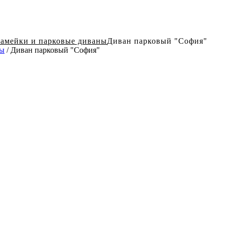
амейки и парковые диваны
Диван парковый "Cофия"
ны
/ Диван парковый "Cофия"