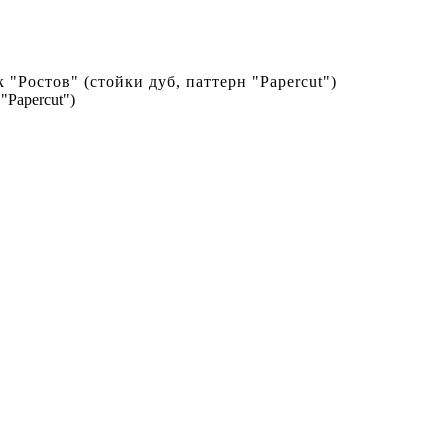
 "Ростов" (стойки дуб, паттерн "Papercut")
"Papercut")