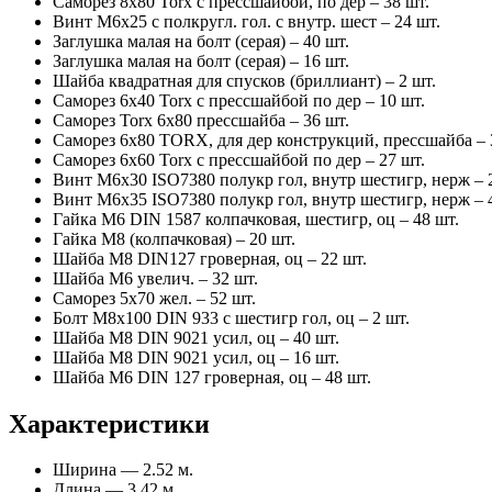
Саморез 8х80 Torx с прессшайбой, по дер – 38 шт.
Винт М6х25 с полкругл. гол. с внутр. шест – 24 шт.
Заглушка малая на болт (серая) – 40 шт.
Заглушка малая на болт (серая) – 16 шт.
Шайба квадратная для спусков (бриллиант) – 2 шт.
Саморез 6х40 Torx с прессшайбой по дер – 10 шт.
Саморез Torx 6х80 прессшайба – 36 шт.
Саморез 6х80 TORX, для дер конструкций, прессшайба – 
Саморез 6х60 Torx с прессшайбой по дер – 27 шт.
Винт М6х30 ISO7380 полукр гол, внутр шестигр, нерж – 
Винт М6х35 ISO7380 полукр гол, внутр шестигр, нерж – 
Гайка М6 DIN 1587 колпачковая, шестигр, оц – 48 шт.
Гайка М8 (колпачковая) – 20 шт.
Шайба М8 DIN127 гроверная, оц – 22 шт.
Шайба М6 увелич. – 32 шт.
Саморез 5х70 жел. – 52 шт.
Болт М8х100 DIN 933 с шестигр гол, оц – 2 шт.
Шайба М8 DIN 9021 усил, оц – 40 шт.
Шайба М8 DIN 9021 усил, оц – 16 шт.
Шайба М6 DIN 127 гроверная, оц – 48 шт.
Характеристики
Ширина — 2.52 м.
Длина — 3.42 м.