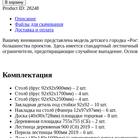
В корзину
Product ID:
28248
Описание
Файлы для скачивания
Доставка и оплата
Вашему вниманию представлена модель детского городка «Рост
большинства проектов. Здесь имеется стандартный лестничный
ограничители, предотвращающие случайное выпадение. Основа
Комплектация
Столб (брус 92х92х900мм) – 2 шт.
Столб (брус 92х92х1700мм) – 4 шт.
Столб (брус 92х92х2500мм) – 4 шт.
Закладная деталь под стойки 92х92 – 10 шт.
Накладка на столб (Фанера 12х97х97мм) – 6 шт.
Доска (40х90х728мм) площадки торцевая – 8 шт.
Деревянная площадка 755х755 (СБ) – 2 шт.
Лестница деревянная 900 (Сб) 2019 – 1 шт.
Перила лестницы 900мм 2019 – 6 шт.
Доска (40х140х1690мм) (с отверстиями) перил подвесного