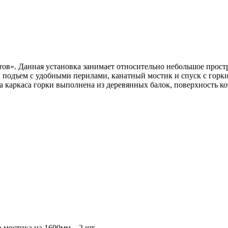
ов». Данная установка занимает относительно небольшое простр
 подъем с удобными перилами, канатный мостик и спуск с горки
 каркаса горки выполнена из деревянных балок, поверхность к
 мостика на 1600мм – 2 шт.