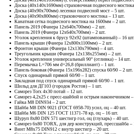
Доска (40х140х1690мм) страховочная подвесного мостика
Доска (40х90х700мм) лесенки подвесной мост – 5 шт.
Доска (40х90х800мм) страховочного мостика – 13 шт.
Канатная сетка подвесного мостика на 1600мм – 2 шт.
Панель 2019 (Фанера 12х640х700мм) – 2 шт.
Панель 2019 (Фанера 12х640х700мм) – 2 шт.
Уголок крепления к брусу 92х92 (штампованный) – 16 шт
Панель крыши (Фанера 12х800х1100мм) – 2 шт.
Фронтон крыши (Фанера 12х130х790мм) – 4 шт.
Треугольник крыши (Фанера 12х138х255мм) – 2 шт.
Уголок крепления универсальный 90° (отливка) – 14 шт.
Перемычка L=706 мм d=26,8 (бриллиант) – 1 шт.
Панель боковая (Фанера 15х196х282) спуска 60/90 – 2 шт.
Спуск одинарный прямой 60/90 – 1 шт.
Закладная под спуск одинарный прямой 60/90 – 1 шт.
Шильд для ДГ103 (городок Ростов) – 1 шт.
Саморез Torx 4х30 потай – 12 шт.
Саморез 4,2х25 с пресс-шайбой и острым наконечником – 
Гайка М8 DIN934 – 2 шт.
Шайба М8 DIN 9021 (ГОСТ 6958-70) усил, оц – 40 шт.
Шайба М6 DIN 125 ГОСТ 11371-78 кр, оц – 16 шт.
Шуруп 8х80 DIN 571 шестигр гол, оц (глухарь) – 40 шт.
Саморез 6х80 TORX, для дер конструкций, прессшайба – 
Винт М8х75 DIN912 с внутр шестигр – 20 шт.