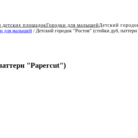
я детских площадок
Городки для малышей
Детский городок
и для малышей
/ Детский городок "Ростов" (стойки дуб, паттерн 
паттерн "Papercut")