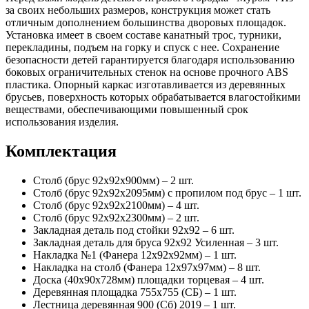
за своих небольших размеров, конструкция может стать
отличным дополнением большинства дворовых площадок.
Установка имеет в своем составе канатный трос, турники,
перекладины, подъем на горку и спуск с нее. Сохранение
безопасности детей гарантируется благодаря использованию
боковых ограничительных стенок на основе прочного ABS
пластика. Опорный каркас изготавливается из деревянных
брусьев, поверхность которых обрабатывается влагостойкими
веществами, обеспечивающими повышенный срок
использования изделия.
Комплектация
Столб (брус 92х92х900мм) – 2 шт.
Столб (брус 92х92х2095мм) с пропилом под брус – 1 шт.
Столб (брус 92х92х2100мм) – 4 шт.
Столб (брус 92х92х2300мм) – 2 шт.
Закладная деталь под стойки 92х92 – 6 шт.
Закладная деталь для бруса 92х92 Усиленная – 3 шт.
Накладка №1 (Фанера 12х92х92мм) – 1 шт.
Накладка на столб (Фанера 12х97х97мм) – 8 шт.
Доска (40х90х728мм) площадки торцевая – 4 шт.
Деревянная площадка 755х755 (СБ) – 1 шт.
Лестница деревянная 900 (Сб) 2019 – 1 шт.