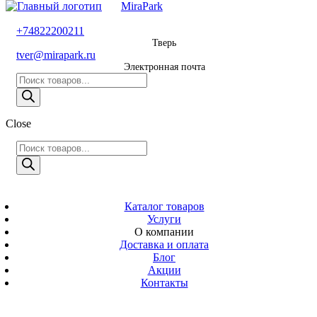
MiraPark
8 800 600 29 11
+74822200211
Тверь
Звонок
tver@mirapark.ru
бесплатный
Электронная почта
Поиск
+74822200211
товаров
Тверь
Поиск
Close
tver@mirapark.ru
товаров
Поиск
товаров
MiraPark
Электронная
почта
Скачать прайс
с 9:00 до 21:00
Каталог товаров
Услуги
Время работы
О компании
Тверь,
Доставка и оплата
Калинина 3
Блог
Акции
Адрес
Контакты