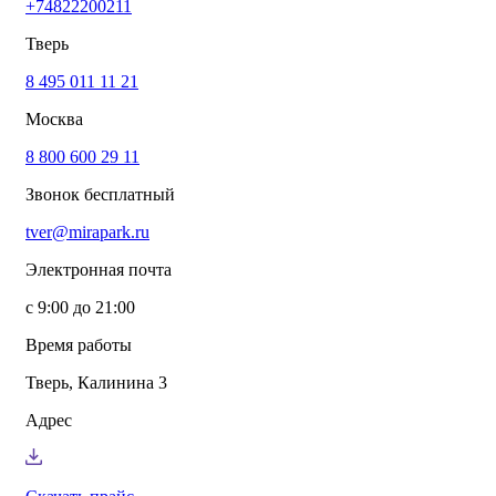
+74822200211
info@mirapark.ru
+74822200211
Каталог товаров
Тверь
Готовые решения для детских площадок
Игровое оборудование для детских площадок
8 495 011 11 21
Канатные комплексы
Москва
Канатные комплексы и оборудование на трубах
большого диаметра
8 800 600 29 11
Оборудование для площадок для выгула собак
Парковое оборудование
Звонок бесплатный
Спортивное оборудование для улицы
Экопродукция из переработанного пластика
tver@mirapark.ru
Малые архитектурные формы под заказ
Детские комплексы и площадки
Электронная почта
Услуги
Озеленение благоустройство
с 9:00 до 21:00
Монтаж детских площадок
Резиновые покрытия для площадок
Время работы
Производство МАФ продукции под заказ
Установка МАФ
Тверь, Калинина 3
О компании
О нас
Адрес
Сертификаты
Сотрудничество
Примеры работы