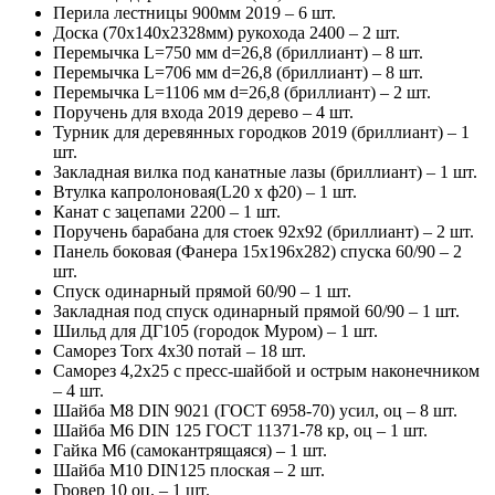
Перила лестницы 900мм 2019 – 6 шт.
Доска (70х140х2328мм) рукохода 2400 – 2 шт.
Перемычка L=750 мм d=26,8 (бриллиант) – 8 шт.
Перемычка L=706 мм d=26,8 (бриллиант) – 8 шт.
Перемычка L=1106 мм d=26,8 (бриллиант) – 2 шт.
Поручень для входа 2019 дерево – 4 шт.
Турник для деревянных городков 2019 (бриллиант) – 1
шт.
Закладная вилка под канатные лазы (бриллиант) – 1 шт.
Втулка капролоновая(L20 х ф20) – 1 шт.
Канат с зацепами 2200 – 1 шт.
Поручень барабана для стоек 92х92 (бриллиант) – 2 шт.
Панель боковая (Фанера 15х196х282) спуска 60/90 – 2
шт.
Спуск одинарный прямой 60/90 – 1 шт.
Закладная под спуск одинарный прямой 60/90 – 1 шт.
Шильд для ДГ105 (городок Муром) – 1 шт.
Саморез Torx 4х30 потай – 18 шт.
Саморез 4,2х25 с пресс-шайбой и острым наконечником
– 4 шт.
Шайба М8 DIN 9021 (ГОСТ 6958-70) усил, оц – 8 шт.
Шайба М6 DIN 125 ГОСТ 11371-78 кр, оц – 1 шт.
Гайка М6 (самокантрящаяся) – 1 шт.
Шайба М10 DIN125 плоская – 2 шт.
Гровер 10 оц. – 1 шт.