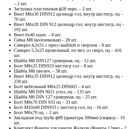
– 2 шт.
Заглушка пластиковая ф28 черн. – 2 шт.
Винт М6х30 DIN912 цилиндр гол, внутр шестигр, оц –
70 шт.
Винт М6х20 DIN 912 цилиндр гол, внутр шестигр, оц –
192 шт.
Винт 6х40 оцин. – 8 шт.
Гайка М8 (колпачковая) – 28 шт.
Саморез 4,2х51 с пресс-шайбой и сверлом – 8 шт.
Саморез 5,5х25 кровельный, по мет, со сверл, оц – 416
шт.
Шайба М8 DIN127 гроверная, оц – 12 шт.
Болт М8х25 DIN933 шестигр гол – 8 шт.
Шайба М6 увелич. – 58 шт.
Винт М6х35 DIN912 цилиндр гол, внутр шестигр, оц –
258 шт.
Болт мебельный М6х25 DIN603 – 4 шт.
Шайба М8 DIN 9021 усил, оц – 135 шт.
Шайба М6 DIN 127 гроверная, оц – 25 шт.
Болт М8х70 DIN 933 оц – 33 шт.
Болт М10х60 DIN933 с шестигр гол, оц – 16 шт.
Болт М6х70 оц. – 2 шт.
Закладная под трубу ф89 (арматура 300мм) (сварка) – 19
шт.
Комплект Фанера для панели Жалюзи (Фанера 12мм) – 2