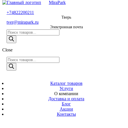
MiraPark
8 800 600 29 11
+74822200211
Тверь
Звонок
tver@mirapark.ru
бесплатный
Электронная почта
Поиск
+74822200211
товаров
Тверь
Поиск
Close
tver@mirapark.ru
товаров
Поиск
товаров
MiraPark
Электронная
почта
Скачать прайс
с 9:00 до 21:00
Каталог товаров
Услуги
Время работы
О компании
Тверь,
Доставка и оплата
Калинина 3
Блог
Акции
Адрес
Контакты