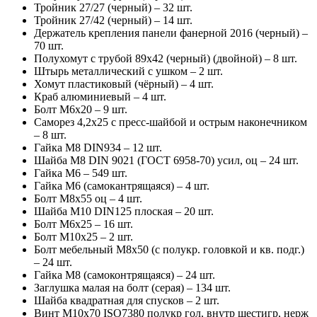
Тройник 27/27 (черный) – 32 шт.
Тройник 27/42 (черный) – 14 шт.
Держатель крепления панели фанерной 2016 (черный) –
70 шт.
Полухомут с трубой 89х42 (черный) (двойной) – 8 шт.
Штырь металлический с ушком – 2 шт.
Хомут пластиковый (чёрный) – 4 шт.
Краб алюминиевый – 4 шт.
Болт М6х20 – 9 шт.
Саморез 4,2х25 с пресс-шайбой и острым наконечником
– 8 шт.
Гайка М8 DIN934 – 12 шт.
Шайба М8 DIN 9021 (ГОСТ 6958-70) усил, оц – 24 шт.
Гайка М6 – 549 шт.
Гайка М6 (самокантрящаяся) – 4 шт.
Болт М8х55 оц – 4 шт.
Шайба М10 DIN125 плоская – 20 шт.
Болт М6х25 – 16 шт.
Болт М10х25 – 2 шт.
Болт мебельный М8х50 (с полукр. головкой и кв. подг.)
– 24 шт.
Гайка М8 (самоконтрящаяся) – 24 шт.
Заглушка малая на болт (серая) – 134 шт.
Шайба квадратная для спусков – 2 шт.
Винт М10х70 ISO7380 полукр гол, внутр шестигр, нерж