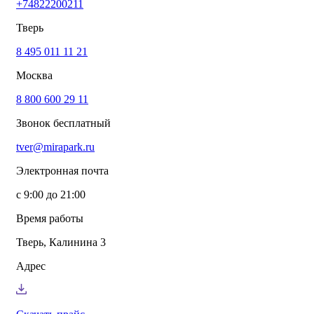
+74822200211
info@mirapark.ru
+74822200211
Каталог товаров
Тверь
Готовые решения для детских площадок
Игровое оборудование для детских площадок
8 495 011 11 21
Канатные комплексы
Москва
Канатные комплексы и оборудование на трубах
большого диаметра
8 800 600 29 11
Оборудование для площадок для выгула собак
Парковое оборудование
Звонок бесплатный
Спортивное оборудование для улицы
Экопродукция из переработанного пластика
tver@mirapark.ru
Малые архитектурные формы под заказ
Детские комплексы и площадки
Электронная почта
Услуги
Озеленение благоустройство
с 9:00 до 21:00
Монтаж детских площадок
Резиновые покрытия для площадок
Время работы
Производство МАФ продукции под заказ
Установка МАФ
Тверь, Калинина 3
О компании
О нас
Адрес
Сертификаты
Сотрудничество
Примеры работы