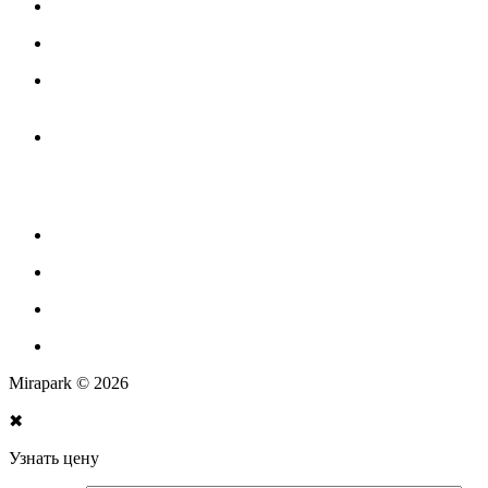
Игровое оборудование для детских площадок
Канатные комплексы
Канатные комплексы и оборудование на трубах
большого диаметра
Оборудование для площадок для выгула собак
Парковое оборудование
Спортивное оборудование для улицы
Экопродукция из переработанного пластика
Изготовление МАФ продукции
Mirapark © 2026
✖
Узнать цену