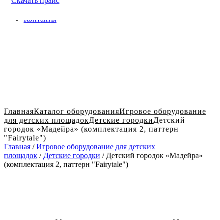
Скачать прайс
Доставка и оплата в Твери
Блог
Контакты
Главная
Каталог оборудования
Игровое оборудование
для детских площадок
Детские городки
Детский
городок «Мадейра» (комплектация 2, паттерн
"Fairytale")
Главная
/
Игровое оборудование для детских
площадок
/
Детские городки
/ Детский городок «Мадейра»
(комплектация 2, паттерн "Fairytale")