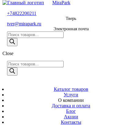
MiraPark
8 800 600 29 11
+74822200211
Тверь
Звонок
tver@mirapark.ru
бесплатный
Электронная почта
Поиск
+74822200211
товаров
Тверь
Поиск
Close
tver@mirapark.ru
товаров
Поиск
товаров
MiraPark
Электронная
почта
Скачать прайс
с 9:00 до 21:00
Каталог товаров
Услуги
Время работы
О компании
Тверь,
Доставка и оплата
Калинина 3
Блог
Акции
Адрес
Контакты