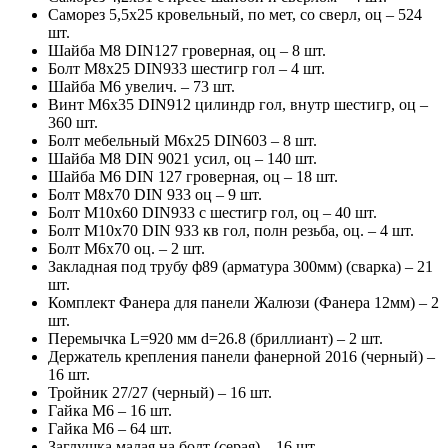
Саморез 5,5х25 кровельный, по мет, со сверл, оц – 524
шт.
Шайба М8 DIN127 гроверная, оц – 8 шт.
Болт М8х25 DIN933 шестигр гол – 4 шт.
Шайба М6 увелич. – 73 шт.
Винт М6х35 DIN912 цилиндр гол, внутр шестигр, оц –
360 шт.
Болт мебельный М6х25 DIN603 – 8 шт.
Шайба М8 DIN 9021 усил, оц – 140 шт.
Шайба М6 DIN 127 гроверная, оц – 18 шт.
Болт М8х70 DIN 933 оц – 9 шт.
Болт М10х60 DIN933 с шестигр гол, оц – 40 шт.
Болт М10х70 DIN 933 кв гол, полн резьба, оц. – 4 шт.
Болт М6х70 оц. – 2 шт.
Закладная под трубу ф89 (арматура 300мм) (сварка) – 21
шт.
Комплект Фанера для панели Жалюзи (Фанера 12мм) – 2
шт.
Перемычка L=920 мм d=26.8 (бриллиант) – 2 шт.
Держатель крепления панели фанерной 2016 (черный) –
16 шт.
Тройник 27/27 (черный) – 16 шт.
Гайка М6 – 16 шт.
Гайка М6 – 64 шт.
Заглушка малая на болт (серая) – 16 шт.