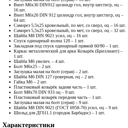
Винт М6х30 DIN912 цилиндр гол, внутр шестигр, оц –
16 шт.
Винт М6х20 DIN 912 цилиндр гол, внутр шестигр, оц –
64 шт.
Саморез 5,5х25 кровельный, по мет, со сверл, оц – 16 шт.
Саморез 5,5х25 кровельный, по мет, со сверл, оц – 32 шт.
Шайба М8 DIN 9021 усил, оц – 16 шт.
Спуск одинарный волна 120 – 1 шт.
Закладная под спуск одинарный прямой 60/90 – 1 шт.
Каркас металлический для арки Козырёк (Бриллиант) –
1 шт.
Шайба М6 увелич. – 4 шт.
Болт М6х25 – 2 шт.
Заглушка малая на болт (серая) – 2 шт.
Шайба М6 DIN 127 гроверная, оц – 2 шт.
Гайка М6 – 2 шт.
Пластиковый козырёк задняя часть – 1 шт.
Болт М8х70 DIN 933 оц – 9 шт.
Пластиковый козырёк передняя часть – 1 шт.
Заглушка малая на болт (серая) – 9 шт.
Шайба М8 DIN 9021 (ГОСТ 6958-70) усил, оц – 9 шт.
Шильд для ДГ011.1 (городок Барбадос) – 1 шт.
Характеристики