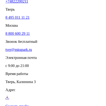
+74822200211
info@mirapark.ru
+74822200211
Каталог товаров
Тверь
Готовые решения для детских площадок
Игровое оборудование для детских площадок
8 495 011 11 21
Канатные комплексы
Москва
Канатные комплексы и оборудование на трубах
большого диаметра
8 800 600 29 11
Оборудование для площадок для выгула собак
Парковое оборудование
Звонок бесплатный
Спортивное оборудование для улицы
Экопродукция из переработанного пластика
tver@mirapark.ru
Малые архитектурные формы под заказ
Детские комплексы и площадки
Электронная почта
Услуги
Озеленение благоустройство
с 9:00 до 21:00
Монтаж детских площадок
Резиновые покрытия для площадок
Время работы
Производство МАФ продукции под заказ
Установка МАФ
Тверь, Калинина 3
О компании
О нас
Адрес
Сертификаты
Сотрудничество
Примеры работы